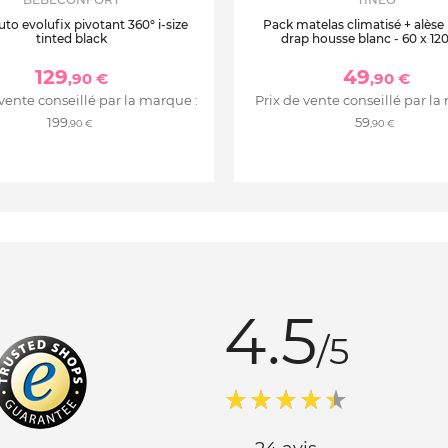
uto evolufix pivotant 360° i-size
Pack matelas climatisé + alèse
tinted black
drap housse blanc - 60 x 12
129
49
,90 €
,90 €
 vente conseillé par la marque :
Prix de vente conseillé par la
199
59
,90 €
,90 €
4.5
/5