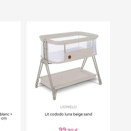
LIONELO
 blanc +
Lit cododo luna beige sand
0 cm
99
,90 €