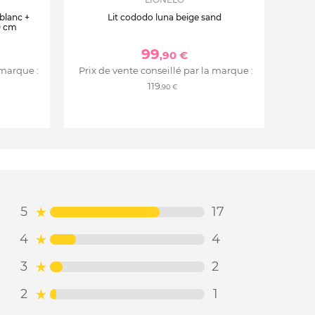
 blanc +
Lit cododo luna beige sand
0 cm
99
,90 €
 marque :
Prix de vente conseillé par la marque :
119
,90 €
5
17
4
4
3
2
2
1