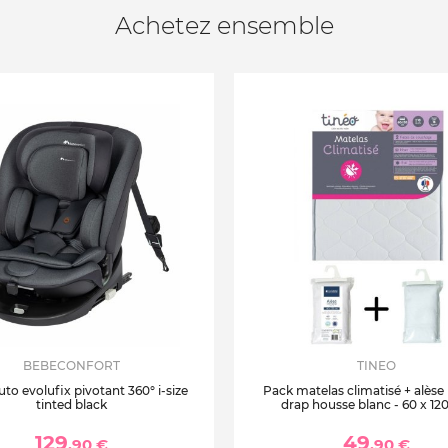
Achetez ensemble
BEBECONFORT
TINEO
uto evolufix pivotant 360° i-size
Pack matelas climatisé + alèse
tinted black
drap housse blanc - 60 x 12
129
49
,90 €
,90 €