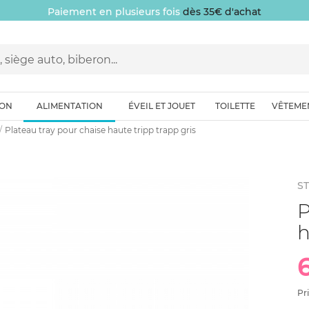
Paiement en plusieurs fois
dès 35€ d'achat
ION
ALIMENTATION
ÉVEIL ET JOUET
TOILETTE
VÊTEME
Plateau tray pour chaise haute tripp trapp gris
S
P
h
Pr