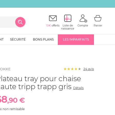
10€
offerts
Liste de
Compte
Panier
naissance
NT
SÉCURITÉ
BONS PLANS
LES IMPARFAITS
TOKKE
24
avis
lateau tray pour chaise
aute tripp trapp gris
Détails
68
,90 €
ix non remisable