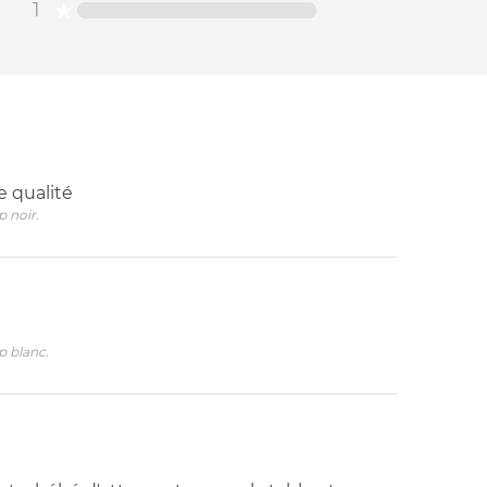
1
le qualité
p noir.
p blanc.