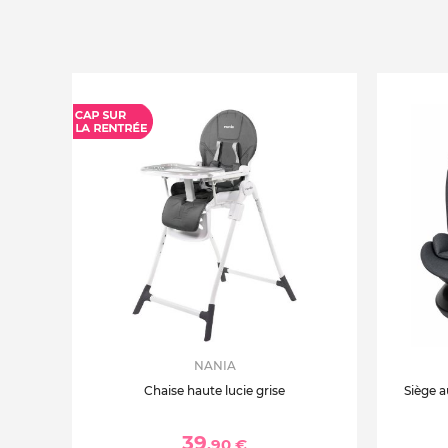
NANIA
Chaise haute lucie grise
Siège a
39
,90 €