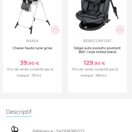
NANIA
BEBECONFORT
Chaise haute lucie grise
Siège auto evolufix pivotant
360° i-size tinted black
39
129
,90 €
,90 €
Prix de vente conseillé par la
Prix de vente conseillé par la
marque :
79
marque :
199
,90 €
,90 €
Descriptif
Référence :
SK058085022