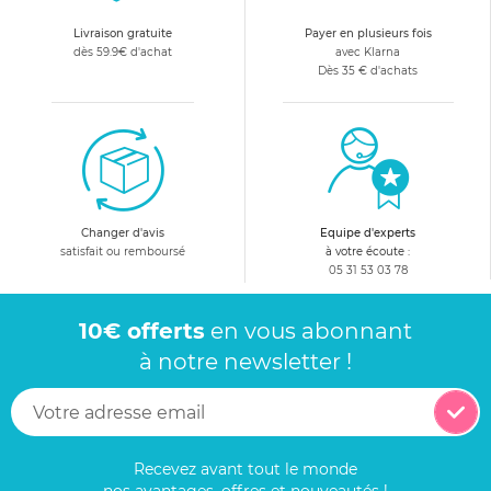
Livraison gratuite
Payer en plusieurs fois
dès 59.9€ d'achat
avec Klarna
Dès 35 € d'achats
Changer d'avis
Equipe d'experts
satisfait ou remboursé
à votre écoute :
05 31 53 03 78
10€ offerts
en vous abonnant
à notre newsletter !
Recevez avant tout le monde