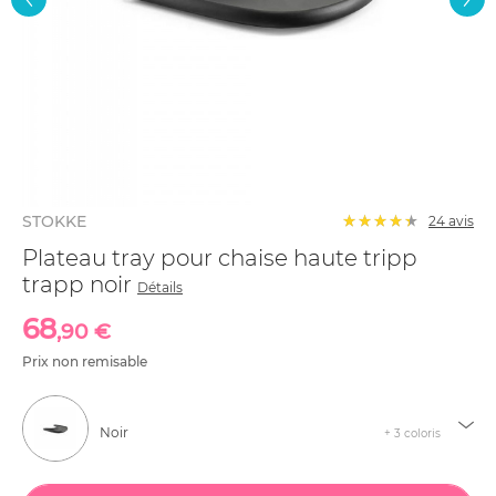
STOKKE
24
avis
Plateau tray pour chaise haute tripp
trapp noir
Détails
68
,90 €
Prix non remisable
Noir
+ 3 coloris