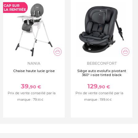
NANIA
BEBECONFORT
Chaise haute lucie grise
Siège auto evolufix pivotant
360° i-size tinted black
39
129
,90 €
,90 €
Prix de vente conseillé par la
Prix de vente conseillé par la
marque :
79
marque :
199
,90 €
,90 €