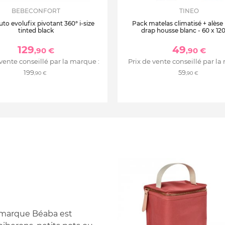
BEBECONFORT
TINEO
uto evolufix pivotant 360° i-size
Pack matelas climatisé + alèse
tinted black
drap housse blanc - 60 x 12
129
49
,90 €
,90 €
 vente conseillé par la marque :
Prix de vente conseillé par la
199
59
,90 €
,90 €
a marque Béaba est