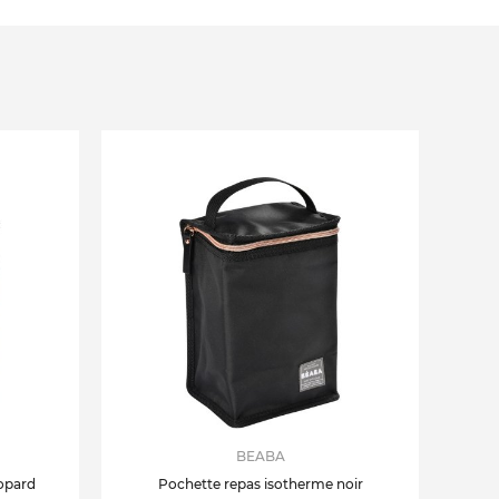
BEABA
opard
Pochette repas isotherme noir