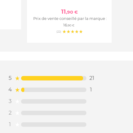
11
,90 €
Prix de vente conseillé par la marque :
16
,90 €
(22)
5
21
4
1
3
2
1