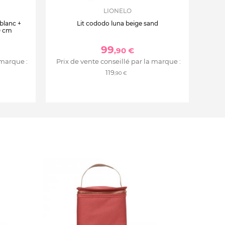
LIONELO
 blanc +
Lit cododo luna beige sand
0 cm
99
,90 €
 marque :
Prix de vente conseillé par la marque :
119
,90 €