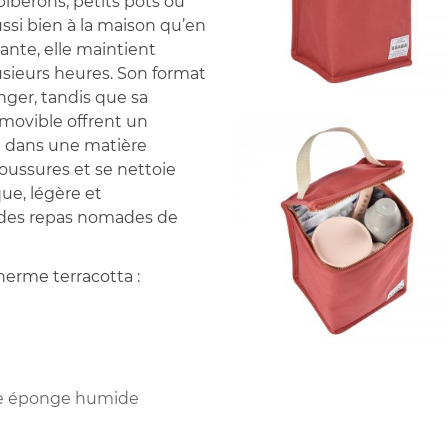
biberons, petits pots ou
ssi bien à la maison qu’en
ante, elle maintient
usieurs heures. Son format
nger, tandis que sa
amovible offrent un
e dans une matière
oussures et se nettoie
ue, légère et
ns des repas nomades de
herme terracotta :
une éponge humide