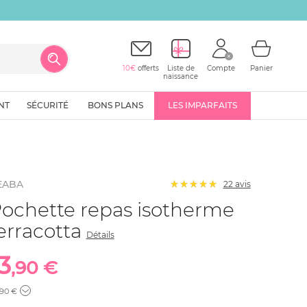
10€
offerts
Liste de
Compte
Panier
naissance
NT
SÉCURITÉ
BONS PLANS
LES IMPARFAITS
EABA
22
avis
ochette repas isotherme
erracotta
Détails
3
,90 €
,90 €