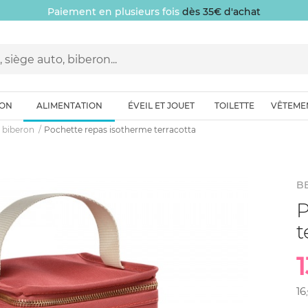
Paiement en plusieurs fois
dès 35€ d'achat
ION
ALIMENTATION
ÉVEIL ET JOUET
TOILETTE
VÊTEME
 biberon
Pochette repas isotherme terracotta
B
P
t
1
16