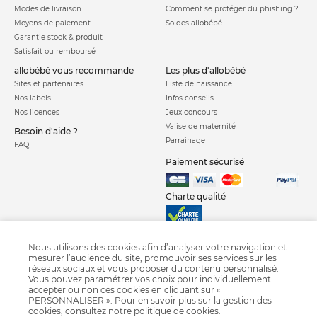
Modes de livraison
Comment se protéger du phishing ?
Moyens de paiement
Soldes allobébé
Garantie stock & produit
Satisfait ou remboursé
allobébé vous recommande
les plus d'allobébé
Sites et partenaires
Liste de naissance
Nos labels
Infos conseils
Nos licences
Jeux concours
Valise de maternité
Besoin d'aide ?
Parrainage
FAQ
Paiement sécurisé
Charte qualité
Nous utilisons des cookies afin d’analyser votre navigation et
mesurer l’audience du site, promouvoir ses services sur les
réseaux sociaux et vous proposer du contenu personnalisé.
Vous pouvez paramétrer vos choix pour individuellement
Poussette combinée
Poussette citadine
Poussette canne
accepter ou non ces cookies en cliquant sur «
PERSONNALISER ». Pour en savoir plus sur la gestion des
Poussette jumeaux
Poussette triplés
Sac à langer
Porte bébé
cookies, consultez notre
politique de cookies
.