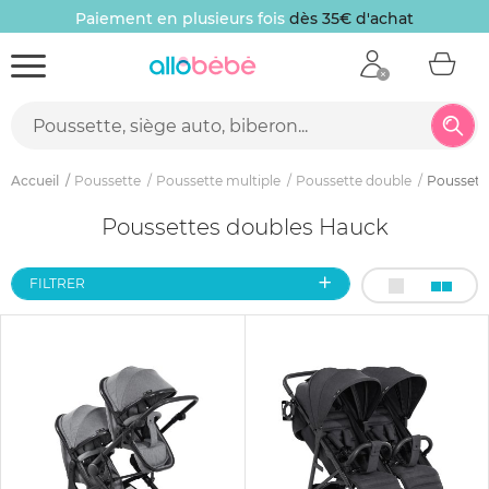
Paiement en plusieurs fois
dès 35€ d'achat
Accueil
Poussette
Poussette multiple
Poussette double
Poussett
Poussettes doubles Hauck
FILTRER