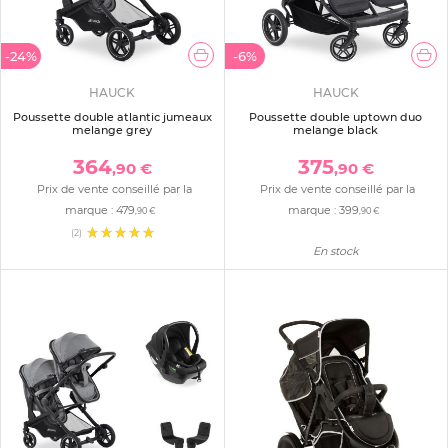
-24%
-6%
HAUCK
HAUCK
Poussette double atlantic jumeaux
Poussette double uptown duo
melange grey
melange black
364
375
,90 €
,90 €
Prix de vente conseillé par la
Prix de vente conseillé par la
marque :
479
marque :
399
,90 €
,90 €
(2)
En stock