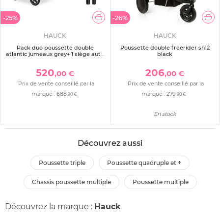
-25%
-26%
HAUCK
HAUCK
Pack duo poussette double
Poussette double freerider sh12
atlantic jumeaux grey+ 1 siège auto
black
drive n care avec adaptateurs
520
206
,00 €
,00 €
Prix de vente conseillé par la
Prix de vente conseillé par la
marque :
688
marque :
279
,90 €
,90 €
En stock
Découvrez aussi
poussette triple
poussette quadruple et +
chassis poussette multiple
poussette multiple
Découvrez la marque :
Hauck