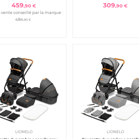
459
309
,90 €
,90 €
 vente conseillé par la marque :
484
,90 €
LIONELO
LIONELO