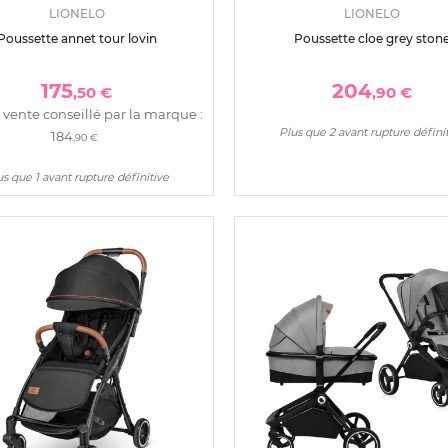
LIONELO
LIONELO
Poussette annet tour lovin
Poussette cloe grey ston
175
204
,50 €
,90 €
 vente conseillé par la marque :
Plus que 2 avant rupture défini
184
,90 €
us que 1 avant rupture définitive