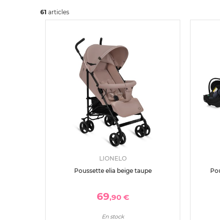
61
art
icles
LIONELO
Poussette elia beige taupe
Pou
69
,90 €
En stock