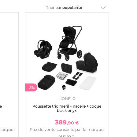
Trier
par
popularité
-5%
LIONELO
e
Poussette trio meril + nacelle + coque
black onyx
389
,90 €
marque :
Prix de vente conseillé par la marque :
409
,90 €