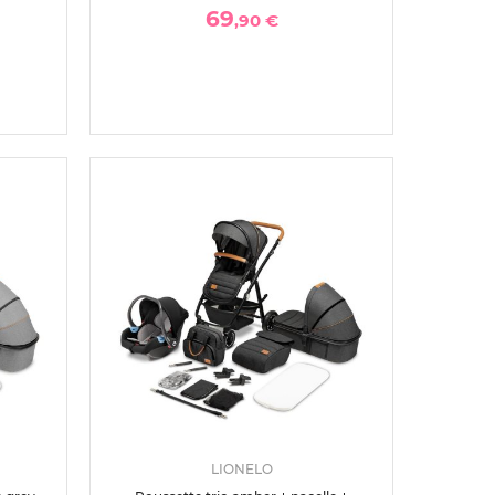
69
,90 €
LIONELO