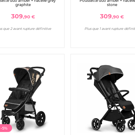
sette duo amber + nacelle grey
Poussette duo amber + nacelle
graphite
stone
309
309
,90 €
,90 €
s que 2 avant rupture définitive
Plus que 1 avant rupture définit
t
-5%