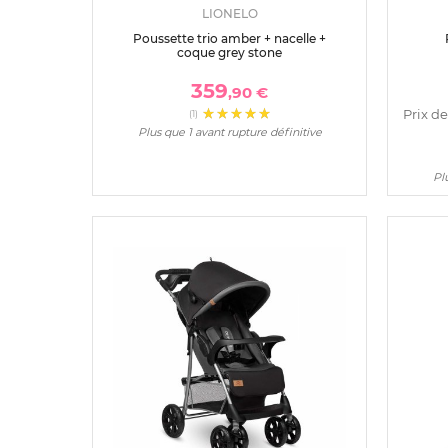
LIONELO
Poussette trio amber + nacelle +
coque grey stone
359
,90 €
Prix de
(1)
Plus que 1 avant rupture définitive
Pl