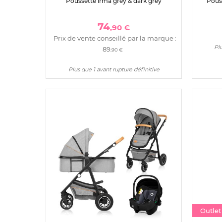
Poussette irma grey & dark grey
Pous
74
,90 €
Prix de vente conseillé par la marque :
Plu
89
,90 €
Plus que 1 avant rupture définitive
Outle