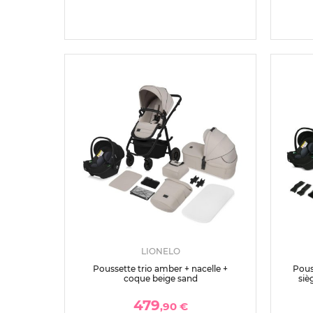
LIONELO
Poussette trio amber + nacelle +
Pous
coque beige sand
siè
479
,90 €