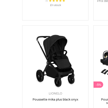
Prix de
(1)
En stock
-5%
LIONELO
Poussette mika plus black onyx
Pous
s