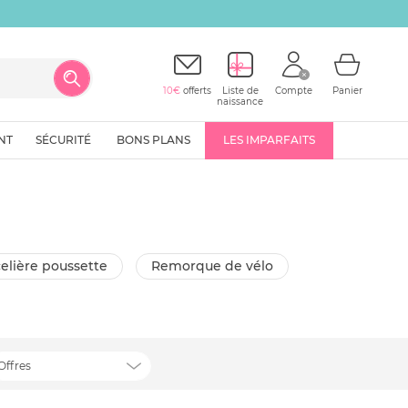
10€
offerts
Liste de
Compte
Panier
naissance
NT
SÉCURITÉ
BONS PLANS
LES IMPARFAITS
celière poussette
remorque de vélo
Offres