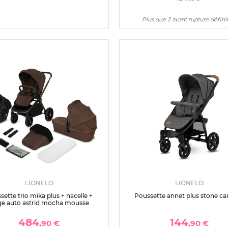
Plus que 2 avant rupture défini
LIONELO
LIONELO
sette trio mika plus + nacelle +
Poussette annet plus stone ca
ge auto astrid mocha mousse
484
144
,90 €
,90 €