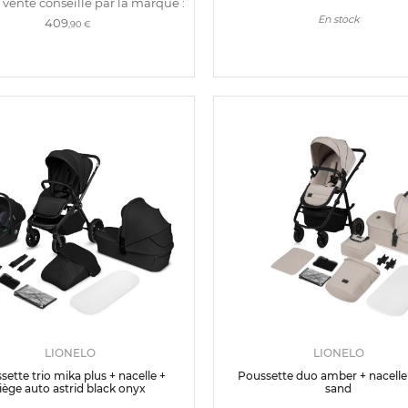
 vente conseillé par la marque :
En stock
409
,90 €
LIONELO
LIONELO
sette trio mika plus + nacelle +
Poussette duo amber + nacelle
iège auto astrid black onyx
sand