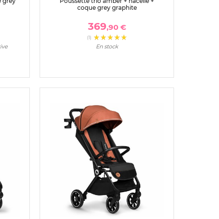
 grey
Poussette trio amber + nacelle +
coque grey graphite
369
,90 €
(1)
ive
En stock