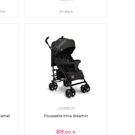
tive
En stock
LIONELO
ramel
Poussette irma dreamin
89
,90 €