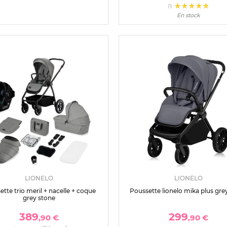
(1)
En stock
LIONELO
LIONELO
tte trio meril + nacelle + coque
Poussette lionelo mika plus gre
grey stone
389
299
,90 €
,90 €