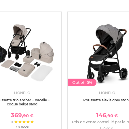
Outlet
-5%
LIONELO
LIONELO
ssette trio amber + nacelle +
Poussette alexia grey ston
coque beige sand
369
146
,90 €
,90 €
Prix de vente conseillé par la 
(1)
En stock
154
,90 €