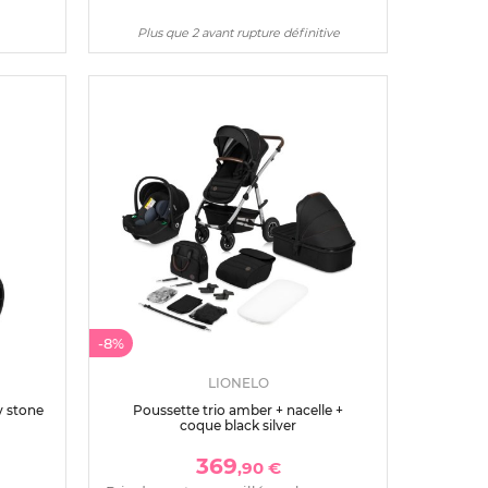
Plus que 2 avant rupture définitive
-8%
LIONELO
y stone
Poussette trio amber + nacelle +
coque black silver
369
,90 €