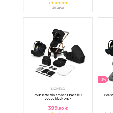
(1)
En stock
-5%
LIONELO
Poussette trio amber + nacelle +
Pousse
coque black onyx
399
,90 €