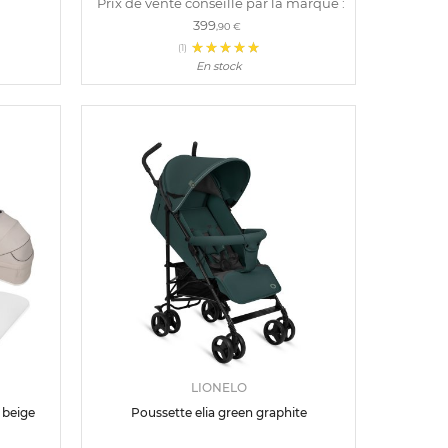
Prix de vente conseillé par la marque :
399
,90 €
(1)
En stock
LIONELO
 beige
Poussette elia green graphite