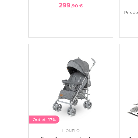
299
,90 €
Prix de
Outlet
-17%
LIONELO