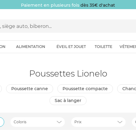
Paiement en plusieurs fois
dès 35€ d'achat
ION
ALIMENTATION
ÉVEIL ET JOUET
TOILETTE
VÊTEME
Poussettes Lionelo
poussette canne
poussette compacte
chan
sac à langer
Coloris
Prix