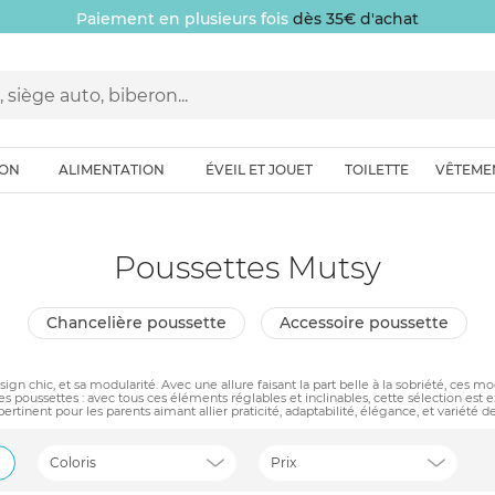
Paiement en plusieurs fois
dès 35€ d'achat
ION
ALIMENTATION
ÉVEIL ET JOUET
TOILETTE
VÊTEME
Poussettes Mutsy
chancelière poussette
accessoire poussette
n chic, et sa modularité. Avec une allure faisant la part belle à la sobriété, ces m
 poussettes : avec tous ces éléments réglables et inclinables, cette sélection est
pertinent pour les parents aimant allier praticité, adaptabilité, élégance, et variété de
Coloris
Prix