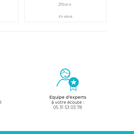
215
,00 €
En stock
Equipe d'experts
é
à votre écoute :
05 31 53 03 78