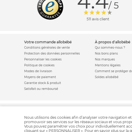
4.4
/ 5
511 avis client
votre commande allobébé
à propos d'allobébé
Conditions générales de vente
Qui sommes-nous ?
Protection des données personnelles
Nos bons plans
Personnaliser les cookies
Nos marques
Politique de cookies
Mentions légales
Modes de livraison
Comment se protéger du
Moyens de paiement
Soldes allobébé
Garantie stock & produit
Satisfait ou remboursé
Poussette combinée
Poussette citadine
Poussette canne
Nous utilisons des cookies afin d’analyser votre navigation et
promouvoir ses services sur les réseaux sociaux et vous pro
Vous pouvez paramétrer vos choix pour individuellement acc
cliquant sur « PERSONNALISER ». Pour en savoir plus sur la g