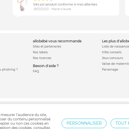
très joli produit conforme à mes attentes
29/12/2023 - Marie-claude
allobébé vous recommande
les plus d'allo
Sites et partenaires
Liste de naissance
Nos labels
Infos conseils
Nos licences
Jeux concours
Valise de maternit
Besoin d'aide ?
 phishing ?
Parrainage
FAQ
Poussette jumeaux
Poussette triplés
Sac à langer
Porte bébé
Poussette Chicco
 mesurer l’audience du site,
poser du contenu personnalisé.
PERSONNALISER
TOUT 
epter ou non ces cookies en
estion des cookies, consultez