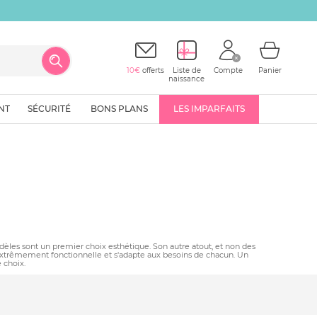
10€
offerts
Liste de
Compte
Panier
naissance
NT
SÉCURITÉ
BONS PLANS
LES IMPARFAITS
odèles sont un premier choix esthétique. Son autre atout, et non des
 extrêmement fonctionnelle et s'adapte aux besoins de chacun. Un
 choix.