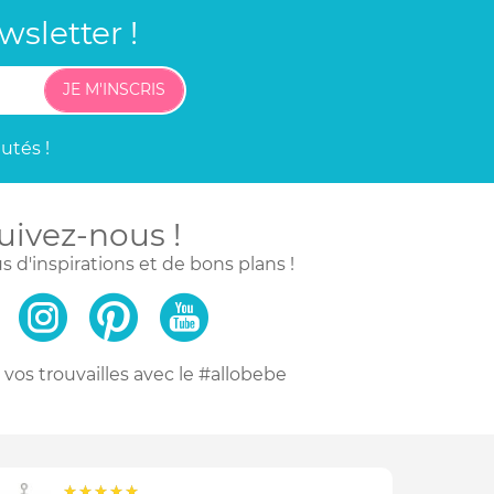
sletter !
JE M'INSCRIS
utés !
uivez-nous !
s d'inspirations
et de bons plans !
vos trouvailles
avec le #allobebe