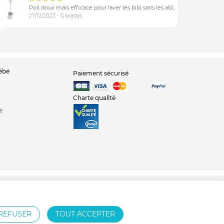
Poil doux mais efficace pour laver les bibi sans les abîmer
27/12/2023 - Glwadys
bébé
Paiement sécurisé
Charte qualité
é
Poussette Jané
Poussette Cybex
Poussette Bébé confort
REFUSER
TOUT ACCEPTER