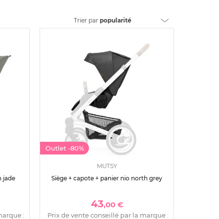
Trier
par
popularité
Outlet
-80%
MUTSY
 jade
Siège + capote + panier nio north grey
43
,00 €
marque :
Prix de vente conseillé par la marque :