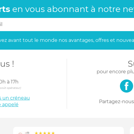
rts
en vous abonnant
à notre new
ez avant tout le monde
nos avantages, offres et nouvea
us !
S
pour encore plu
0h à 17h
s coût opérateur)
is un créneau
Partagez-nous 
e appelé