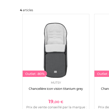
4
art
icles
Outlet
-80%
Outlet
MUTSY
Chancelière icon vision titanium grey
Chan
19
,00 €
Prix de vente conseillé par la marque :
Prix de