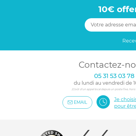
10€ offe
Recev
Contactez-no
05 31 53 03 78
du lundi au vendredi de 1
(Coût d'un appel local depuis un poste fixe, hor
Je chois
EMAIL
pour êtr