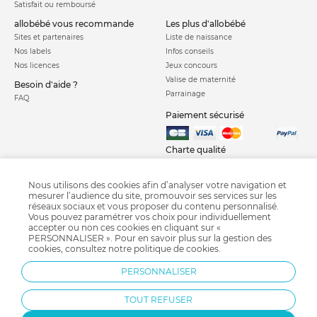
Satisfait ou remboursé
allobébé vous recommande
les plus d'allobébé
Sites et partenaires
Liste de naissance
Nos labels
Infos conseils
Nos licences
Jeux concours
Valise de maternité
Besoin d'aide ?
Parrainage
FAQ
Paiement sécurisé
Charte qualité
Nous utilisons des cookies afin d’analyser votre navigation et
mesurer l’audience du site, promouvoir ses services sur les
réseaux sociaux et vous proposer du contenu personnalisé.
Vous pouvez paramétrer vos choix pour individuellement
accepter ou non ces cookies en cliquant sur «
PERSONNALISER ». Pour en savoir plus sur la gestion des
Courbe de croissance
Crash test siège auto
Calendrier chinois
cookies, consultez notre
politique de cookies
.
Grossesse semaine après semaine
Diversification alimentaire
Pédimètre
PERSONNALISER
Bi-Oil
Fête des pères
TOUT REFUSER