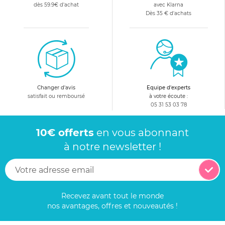
dès 59.9€ d'achat
avec Klarna
Dès 35 € d'achats
Changer d'avis
Equipe d'experts
satisfait ou remboursé
à votre écoute :
05 31 53 03 78
10€ offerts
en vous abonnant
à notre newsletter !
Recevez avant tout le monde
nos avantages, offres et nouveautés !