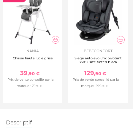
NANIA
BEBECONFORT
Chaise haute lucie grise
Siège auto evolufix pivotant
360° i-size tinted black
39
129
,90 €
,90 €
Prix de vente conseillé par la
Prix de vente conseillé par la
marque :
79
marque :
199
,90 €
,90 €
Descriptif