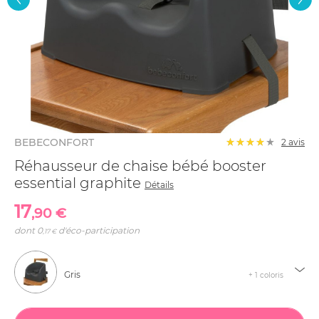
BEBECONFORT
2
avis
Réhausseur de chaise bébé booster
essential graphite
Détails
17
,90 €
dont
0
d'éco-participation
,17 €
Gris
+ 1 coloris