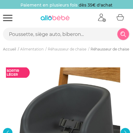
Paiement en plusieurs fois
dès 35€ d'achat
Accueil
Alimentation
Réhausseur de chaise
Réhausseur de chaise bé