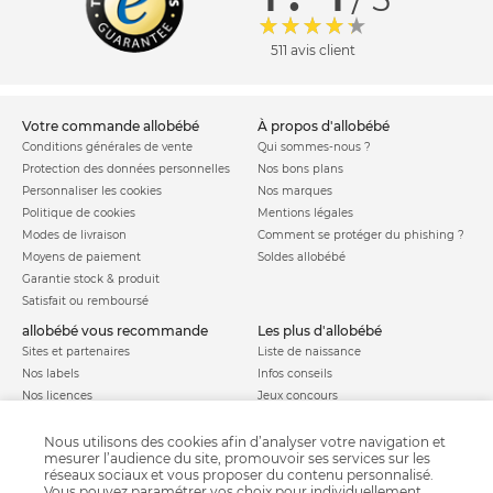
511 avis client
votre commande allobébé
à propos d'allobébé
Conditions générales de vente
Qui sommes-nous ?
Protection des données personnelles
Nos bons plans
Personnaliser les cookies
Nos marques
Politique de cookies
Mentions légales
Modes de livraison
Comment se protéger du phishing ?
Moyens de paiement
Soldes allobébé
Garantie stock & produit
Satisfait ou remboursé
allobébé vous recommande
les plus d'allobébé
Sites et partenaires
Liste de naissance
Nos labels
Infos conseils
Nos licences
Jeux concours
Valise de maternité
Besoin d'aide ?
Parrainage
Nous utilisons des cookies afin d’analyser votre navigation et
FAQ
mesurer l’audience du site, promouvoir ses services sur les
Paiement sécurisé
réseaux sociaux et vous proposer du contenu personnalisé.
Vous pouvez paramétrer vos choix pour individuellement