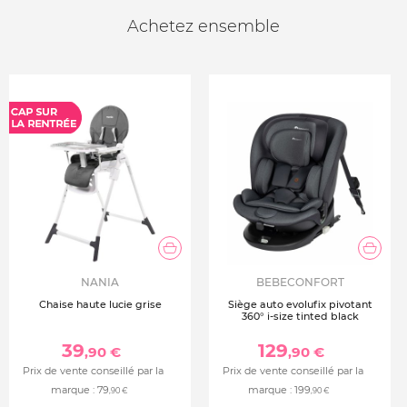
Achetez ensemble
NANIA
BEBECONFORT
Chaise haute lucie grise
Siège auto evolufix pivotant
360° i-size tinted black
39
129
,90 €
,90 €
Prix de vente conseillé par la
Prix de vente conseillé par la
marque :
79
marque :
199
,90 €
,90 €