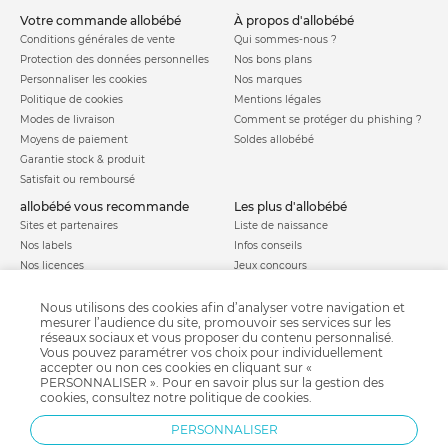
votre commande allobébé
à propos d'allobébé
Conditions générales de vente
Qui sommes-nous ?
Protection des données personnelles
Nos bons plans
Personnaliser les cookies
Nos marques
Politique de cookies
Mentions légales
Modes de livraison
Comment se protéger du phishing ?
Moyens de paiement
Soldes allobébé
Garantie stock & produit
Satisfait ou remboursé
allobébé vous recommande
les plus d'allobébé
Sites et partenaires
Liste de naissance
Nos labels
Infos conseils
Nos licences
Jeux concours
Valise de maternité
Besoin d'aide ?
Parrainage
Nous utilisons des cookies afin d’analyser votre navigation et
FAQ
mesurer l’audience du site, promouvoir ses services sur les
Paiement sécurisé
réseaux sociaux et vous proposer du contenu personnalisé.
Vous pouvez paramétrer vos choix pour individuellement
accepter ou non ces cookies en cliquant sur «
PERSONNALISER ». Pour en savoir plus sur la gestion des
Charte qualité
cookies, consultez notre
politique de cookies
.
PERSONNALISER