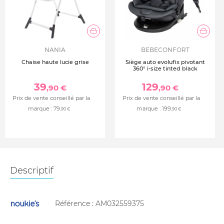
NANIA
BEBECONFORT
Chaise haute lucie grise
Siège auto evolufix pivotant
360° i-size tinted black
39
129
,90 €
,90 €
Prix de vente conseillé par la
Prix de vente conseillé par la
marque :
79
marque :
199
,90 €
,90 €
Descriptif
Référence :
AM032559375