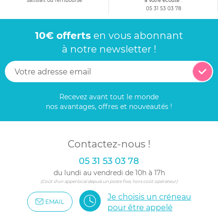
satisfait ou remboursé
à votre écoute :
05 31 53 03 78
10€ offerts
en vous abonnant
à notre newsletter !
Recevez avant tout le monde
nos avantages, offres et nouveautés !
Contactez-nous !
05 31 53 03 78
du lundi au vendredi de 10h à 17h
(Coût d'un appel local depuis un poste fixe, hors coût opérateur)
Je choisis un créneau
EMAIL
pour être appelé