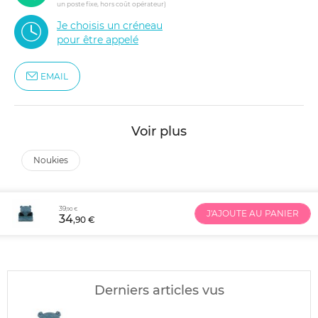
un poste fixe, hors coût opérateur)
Je choisis un créneau
pour être appelé
EMAIL
Voir plus
noukies
39
,90 €
J'AJOUTE AU PANIER
34
,90 €
Derniers articles vus