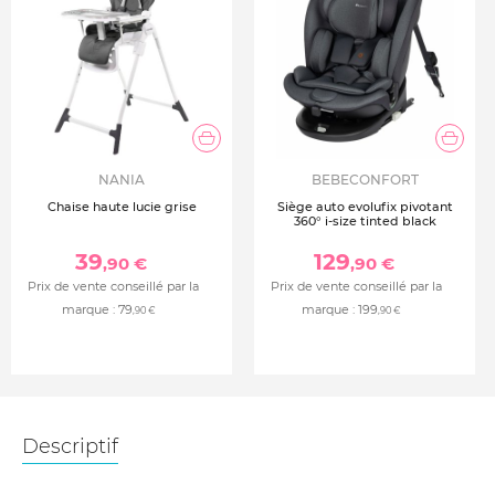
NANIA
BEBECONFORT
Chaise haute lucie grise
Siège auto evolufix pivotant
360° i-size tinted black
39
129
,90 €
,90 €
Prix de vente conseillé par la
Prix de vente conseillé par la
marque :
79
marque :
199
,90 €
,90 €
Descriptif