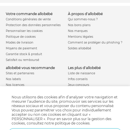
votre commande allobébé
à propos d'allobébé
Conditions générales de vente
Qui sommes-nous ?
Protection des données personnelles
Nos bons plans
Personnaliser les cookies
Nos marques
Politique de cookies
Mentions légales
Modes de livraison
Comment se protéger du phishing ?
Moyens de paiement
Soldes allobébé
Garantie stock & produit
Satisfait ou remboursé
allobébé vous recommande
les plus d'allobébé
Sites et partenaires
Liste de naissance
Nos labels
Infos conseils
Nos licences
Jeux concours
Valise de maternité
Besoin d'aide ?
Parrainage
Nous utilisons des cookies afin d’analyser votre navigation et
FAQ
mesurer l’audience du site, promouvoir ses services sur les
Paiement sécurisé
réseaux sociaux et vous proposer du contenu personnalisé.
Vous pouvez paramétrer vos choix pour individuellement
accepter ou non ces cookies en cliquant sur «
PERSONNALISER ». Pour en savoir plus sur la gestion des
Charte qualité
cookies, consultez notre
politique de cookies
.