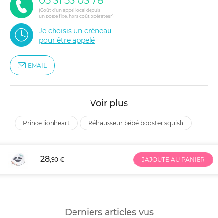
05 31 53 03 78
(Coût d'un appel local depuis
un poste fixe, hors coût opérateur)
Je choisis un créneau
pour être appelé
EMAIL
Voir plus
prince lionheart
réhausseur bébé booster squish
28
,90 €
J'AJOUTE AU PANIER
Derniers articles vus