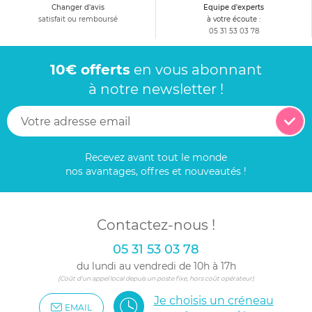
Changer d'avis
Equipe d'experts
satisfait ou remboursé
à votre écoute :
05 31 53 03 78
10€ offerts
en vous abonnant
à notre newsletter !
Recevez avant tout le monde
nos avantages, offres et nouveautés !
Contactez-nous !
05 31 53 03 78
du lundi au vendredi de 10h à 17h
(Coût d'un appel local depuis un poste fixe, hors coût opérateur)
Je choisis un créneau
EMAIL