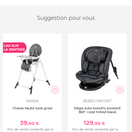
Suggestion pour vous
NANIA
BEBECONFORT
Chaise haute lucie grise
Siège auto evolufix pivotant
360° i-size tinted black
39
129
,90 €
,90 €
Prix de vente conseillé par la
Prix de vente conseillé par la