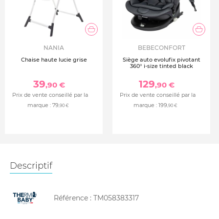
NANIA
BEBECONFORT
Chaise haute lucie grise
Siège auto evolufix pivotant
360° i-size tinted black
39
129
,90 €
,90 €
Prix de vente conseillé par la
Prix de vente conseillé par la
marque :
79
marque :
199
,90 €
,90 €
Descriptif
Référence :
TM058383317