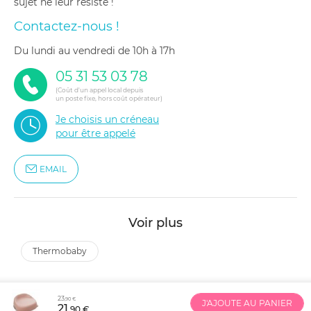
sujet ne leur résiste !
Contactez-nous !
du lundi au vendredi de 10h à 17h
05 31 53 03 78
(Coût d'un appel local depuis
un poste fixe, hors coût opérateur)
Je choisis un créneau
pour être appelé
EMAIL
Voir plus
thermobaby
23
,90 €
J'AJOUTE AU PANIER
21
,90 €