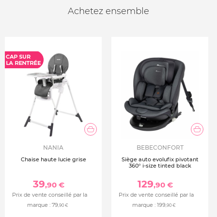
Achetez ensemble
NANIA
BEBECONFORT
Chaise haute lucie grise
Siège auto evolufix pivotant
360° i-size tinted black
39
129
,90 €
,90 €
Prix de vente conseillé par la
Prix de vente conseillé par la
marque :
79
marque :
199
,90 €
,90 €