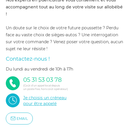
Nos experts en puériculture vous conseillent et vous
accompagnent tout au long de votre visite sur allobébé
!
Un doute sur le choix de votre future poussette ? Perdu
face au vaste choix de sièges-autos ? Une interrogation
sur votre commande ? Venez poser votre question, aucun
sujet ne leur résiste !
Contactez-nous !
du lundi au vendredi de 10h à 17h
05 31 53 03 78
(Coût d'un appel local depuis
un poste fixe, hors coût opérateur)
Je choisis un créneau
pour être appelé
EMAIL