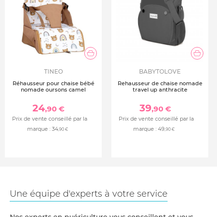
TINEO
BABYTOLOVE
Réhausseur pour chaise bébé
Rehausseur de chaise nomade
nomade oursons camel
travel up anthracite
24
39
,90 €
,90 €
Prix de vente conseillé par la
Prix de vente conseillé par la
marque :
34
marque :
49
,90 €
,90 €
Une équipe d'experts à votre service