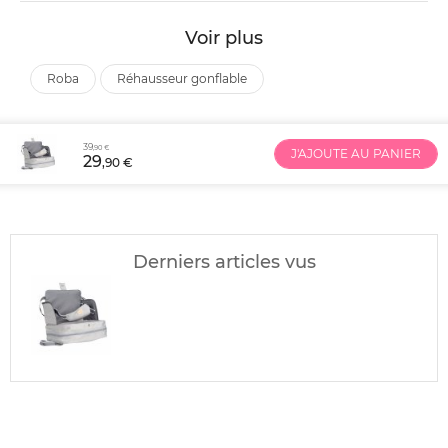
Voir plus
roba
réhausseur gonflable
39
,90 €
J'AJOUTE AU PANIER
29
,90 €
Derniers articles vus