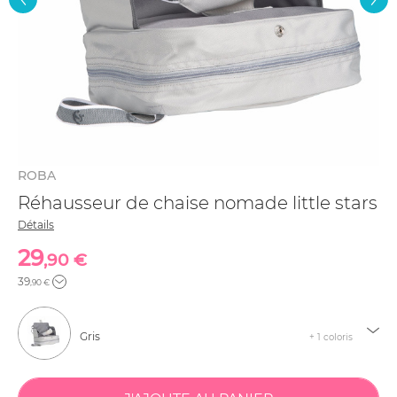
ROBA
Réhausseur de chaise nomade little stars
Détails
29
,90 €
39
,90 €
Gris
+ 1 coloris