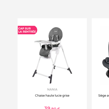
NANIA
Chaise haute lucie grise
Siège a
39
,90 €