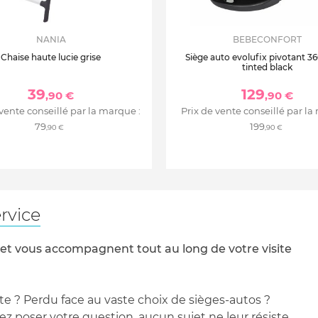
NANIA
BEBECONFORT
Chaise haute lucie grise
Siège auto evolufix pivotant 360
tinted black
39
129
,90 €
,90 €
 vente conseillé par la marque :
Prix de vente conseillé par la
79
199
,90 €
,90 €
rvice
 et vous accompagnent tout au long de votre visite
te ? Perdu face au vaste choix de sièges-autos ?
 poser votre question, aucun sujet ne leur résiste