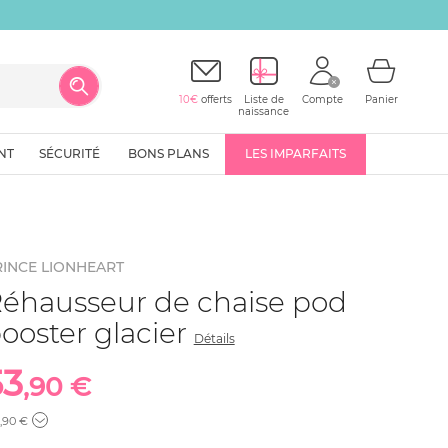
10€
offerts
Liste de
Compte
Panier
naissance
NT
SÉCURITÉ
BONS PLANS
LES IMPARFAITS
RINCE LIONHEART
éhausseur de chaise pod
ooster glacier
Détails
53
,90 €
,90 €