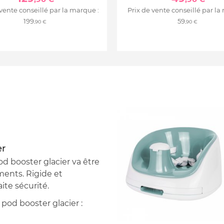
 vente conseillé par la marque :
Prix de vente conseillé par la
199
59
,90 €
,90 €
er
od booster glacier va être
ments. Rigide et
ite sécurité.
pod booster glacier :