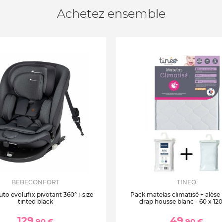
Achetez ensemble
BEBECONFORT
TINEO
uto evolufix pivotant 360° i-size
Pack matelas climatisé + alèse
tinted black
drap housse blanc - 60 x 12
129
49
,90 €
,90 €