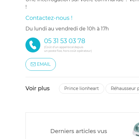
!
Contactez-nous !
du lundi au vendredi de 10h à 17h
05 31 53 03 78
(Coût d'un appel local depuis
un poste fixe, hors coût opérateur)
EMAIL
Voir plus
prince lionheart
réhausseur 
Derniers articles vus