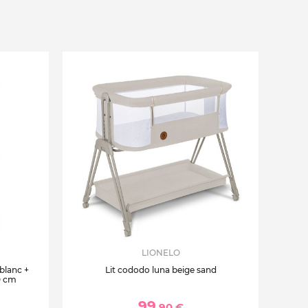
LIONELO
 blanc +
Lit cododo luna beige sand
0 cm
99
,90 €