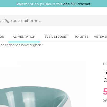
Paiement en plusieurs fois
dès 35€ d'achat
ION
ALIMENTATION
ÉVEIL ET JOUET
TOILETTE
VÊTEME
de chaise pod booster glacier
P
R
b
59