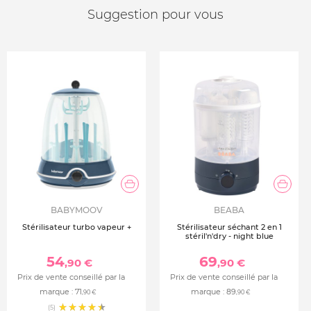
Suggestion pour vous
BABYMOOV
BEABA
Stérilisateur turbo vapeur +
Stérilisateur séchant 2 en 1
stéril'n'dry - night blue
54
69
,90 €
,90 €
Prix de vente conseillé par la
Prix de vente conseillé par la
marque :
71
marque :
89
,90 €
,90 €
(5)