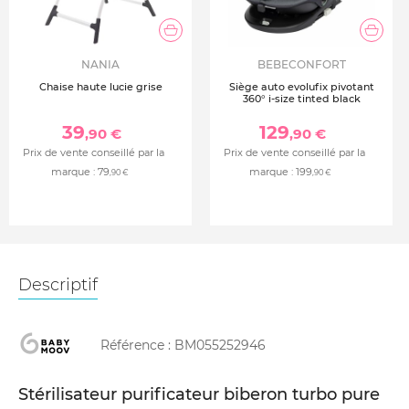
NANIA
BEBECONFORT
Chaise haute lucie grise
Siège auto evolufix pivotant
360° i-size tinted black
39
129
,90 €
,90 €
Prix de vente conseillé par la
Prix de vente conseillé par la
marque :
79
marque :
199
,90 €
,90 €
Descriptif
Référence :
BM055252946
Stérilisateur purificateur biberon turbo pure