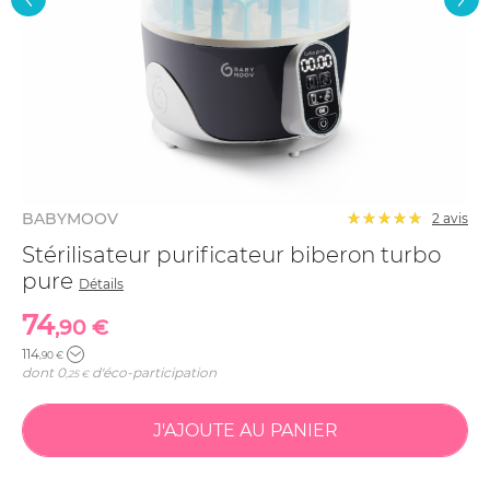
BABYMOOV
2
avis
Stérilisateur purificateur biberon turbo
pure
Détails
74
,90 €
114
,90 €
dont
0
d'éco-participation
,25 €