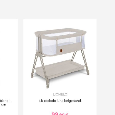
LIONELO
 blanc +
Lit cododo luna beige sand
0 cm
99
,90 €