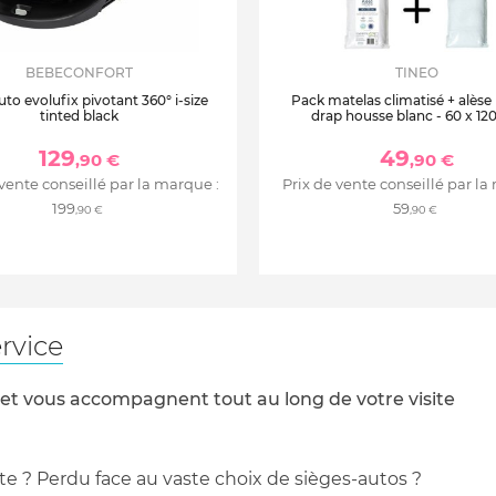
BEBECONFORT
TINEO
uto evolufix pivotant 360° i-size
Pack matelas climatisé + alèse
tinted black
drap housse blanc - 60 x 12
129
49
,90 €
,90 €
 vente conseillé par la marque :
Prix de vente conseillé par la
199
59
,90 €
,90 €
rvice
 et vous accompagnent tout au long de votre visite
te ? Perdu face au vaste choix de sièges-autos ?