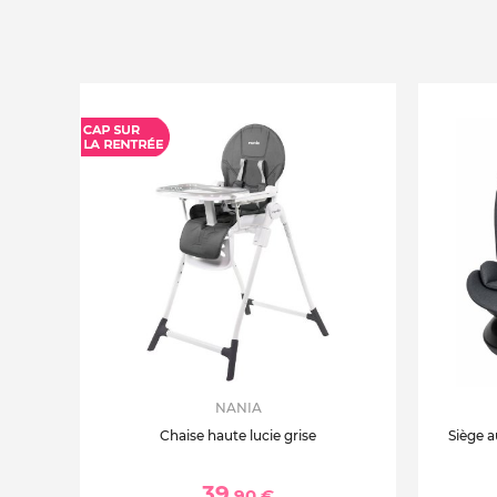
NANIA
Chaise haute lucie grise
Siège a
39
,90 €