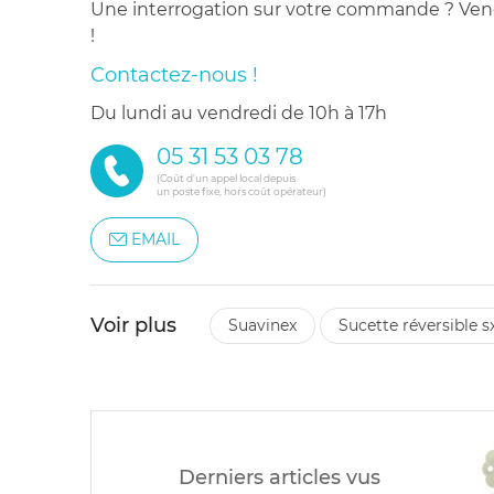
Une interrogation sur votre commande ? Venez
!
Contactez-nous !
du lundi au vendredi de 10h à 17h
05 31 53 03 78
(Coût d'un appel local depuis
un poste fixe, hors coût opérateur)
EMAIL
Voir plus
suavinex
sucette réversible
Derniers articles vus