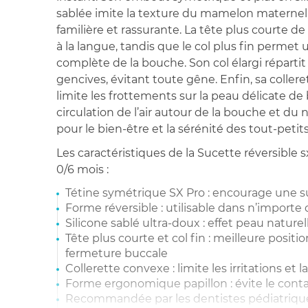
sablée imite la texture du mamelon maternel
familière et rassurante. La tête plus courte de 
à la langue, tandis que le col plus fin perme
complète de la bouche. Son col élargi répartit 
gencives, évitant toute gêne. Enfin, sa collere
limite les frottements sur la peau délicate d
circulation de l’air autour de la bouche et du 
pour le bien-être et la sérénité des tout-petits
Les caractéristiques de la Sucette réversible
0/6 mois :
Tétine symétrique SX Pro : encourage une s
Forme réversible : utilisable dans n’importe
Silicone sablé ultra-doux : effet peau nature
Tête plus courte et col fin : meilleure positi
fermeture buccale
Collerette convexe : limite les irritations et l
Forme ergonomique papillon : évite le conta
Recommandée par les dentistes pédiatriqu