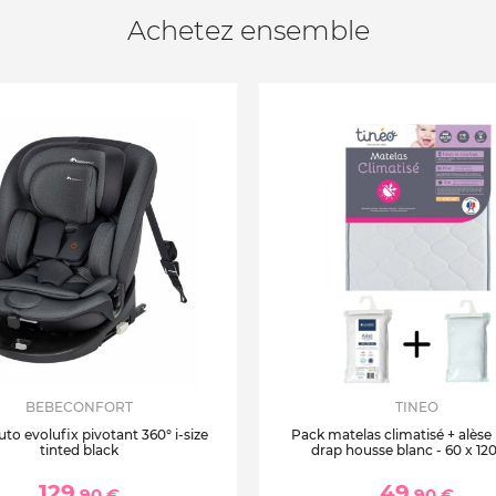
Achetez ensemble
BEBECONFORT
TINEO
uto evolufix pivotant 360° i-size
Pack matelas climatisé + alèse
tinted black
drap housse blanc - 60 x 12
129
49
,90 €
,90 €