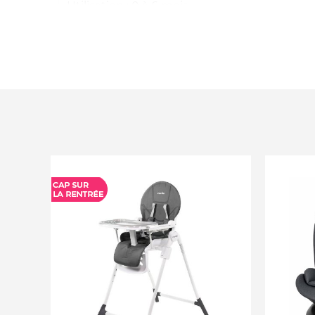
Utilisation : 0 à 6 mois
Matière : Silicone avec finition sablée