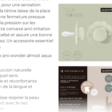
, pour une sensation
la tétine laisse de la place
t une fermeture presque
la pression sur les
tte convexe anti-irritation
e bébé et assure une bonne
nez. Un accessoire essentiel
.
 sx pro wonder almost aqua
uccion naturelle
 quel sens
lle et réconfortante
on de la langue et
aisse respirer la peau
ct avec le nez
es