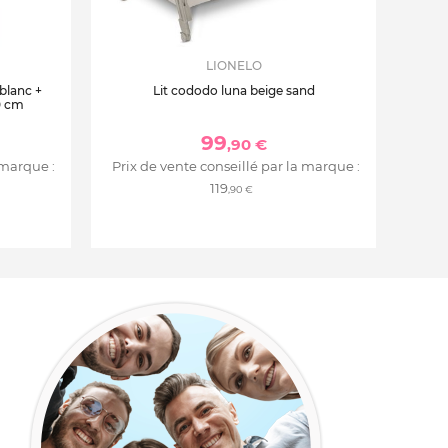
LIONELO
 blanc +
Lit cododo luna beige sand
0 cm
99
,90 €
 marque :
Prix de vente conseillé par la marque :
119
,90 €