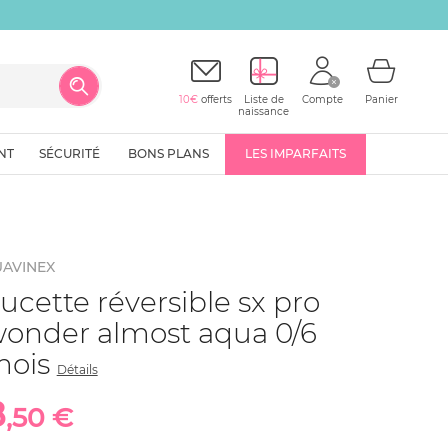
10€
offerts
Liste de
Compte
Panier
naissance
NT
SÉCURITÉ
BONS PLANS
LES IMPARFAITS
UAVINEX
ucette réversible sx pro
onder almost aqua 0/6
mois
Détails
8
,50 €