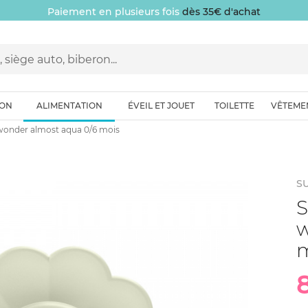
Paiement en plusieurs fois
dès 35€ d'achat
ION
ALIMENTATION
ÉVEIL ET JOUET
TOILETTE
VÊTEME
o wonder almost aqua 0/6 mois
S
S
w