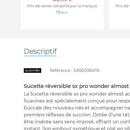
Prix de vente conseillé par la marque :
Prix de
79
,90 €
Descriptif
Référence :
SX060084116
Sucette réversible sx pro wonder almost
La Sucette réversible sx pro wonder almost a
Suavinex est spécialement conçue pour respe
buccale des nouveau-nés et accompagner na
premiers réflexes de succion. Dotée d’une téti
être insérée sans sens imposé, offrant un con
instant. Son embout symétrique et plat en sili