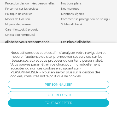
Protection des données personnelles
Nos bons plans
Personnaliser les cookies
Nos marques
Politique de cookies
Mentions légales
Modes de livraison
Comment se protéger du phishing ?
Moyens de paiement
Soldes allobébé
Garantie stock & produit
Satisfait ou remboursé
allobébé vous recommande
les plus d'allobébé
Sites et partenaires
Liste de naissance
Nos labels
Infos conseils
Nous utilisons des cookies afin d’analyser votre navigation et
mesurer l’audience du site, promouvoir ses services sur les
Nos licences
Jeux concours
réseaux sociaux et vous proposer du contenu personnalisé.
Valise de maternité
Besoin d'aide ?
Vous pouvez paramétrer vos choix pour individuellement
Parrainage
accepter ou non ces cookies en cliquant sur «
FAQ
PERSONNALISER ». Pour en savoir plus sur la gestion des
Paiement sécurisé
cookies, consultez notre
politique de cookies
.
PERSONNALISER
Charte qualité
TOUT REFUSER
TOUT ACCEPTER