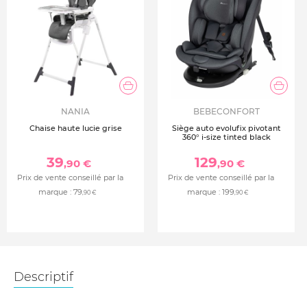
NANIA
BEBECONFORT
Chaise haute lucie grise
Siège auto evolufix pivotant
360° i-size tinted black
39
129
,90 €
,90 €
Prix de vente conseillé par la
Prix de vente conseillé par la
marque :
79
marque :
199
,90 €
,90 €
Descriptif