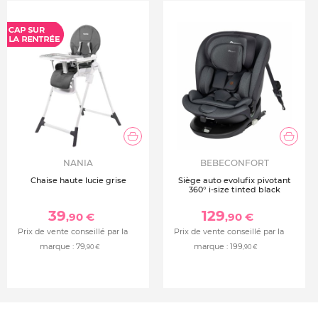
NANIA
BEBECONFORT
Chaise haute lucie grise
Siège auto evolufix pivotant
360° i-size tinted black
39
129
,90 €
,90 €
Prix de vente conseillé par la
Prix de vente conseillé par la
marque :
79
marque :
199
,90 €
,90 €