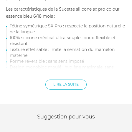
Les caractéristiques de la Sucette silicone sx pro colour
essence bleu 6/18 mois :
Tétine symétrique SX Pro : respecte la position naturelle
de la langue
100% silicone médical ultra-souple : doux, flexible et
résistant
Texture effet sablé : imite la sensation du mamelon
maternel
Forme réversible : sans sens imposé
Design monobloc moulé : hygiène maximale, sans
recoin ni assemblage
Idéale pour les bébés sensibles ou en phase de poussées
dentaires
LIRE LA SUITE
Traitement photo-oxydant : limite l’adhérence des
saletés et poussières
Matière : silicone sans BPA
Utilisation : de 6 à 18 mois
Suggestion pour vous