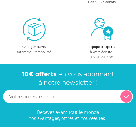
Dès 35 € d'achats
Changer d'avis
Equipe d'experts
satisfait ou remboursé
à votre écoute :
05 31 53 03 78
10€ offerts
en vous abonnant
à notre newsletter !
Recevez avant tout le monde
nos avantages, offres et nouveautés !