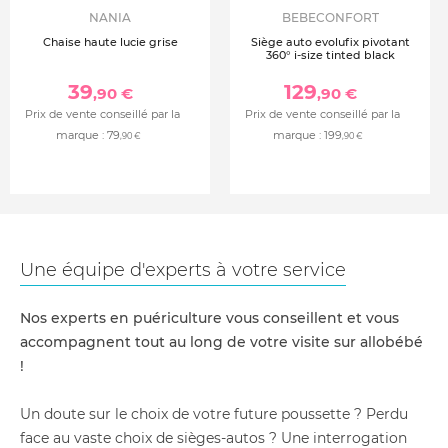
NANIA
BEBECONFORT
Chaise haute lucie grise
Siège auto evolufix pivotant
360° i-size tinted black
39
129
,90 €
,90 €
Prix de vente conseillé par la
Prix de vente conseillé par la
marque :
79
marque :
199
,90 €
,90 €
Une équipe d'experts à votre service
Nos experts en puériculture vous conseillent et vous
accompagnent tout au long de votre visite sur allobébé
!
Un doute sur le choix de votre future poussette ? Perdu
face au vaste choix de sièges-autos ? Une interrogation