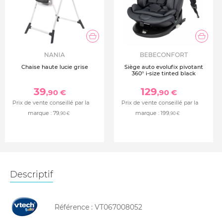
NANIA
BEBECONFORT
Chaise haute lucie grise
Siège auto evolufix pivotant
360° i-size tinted black
39
129
,90 €
,90 €
Prix de vente conseillé par la
Prix de vente conseillé par la
marque :
79
marque :
199
,90 €
,90 €
Descriptif
Référence :
VT067008052