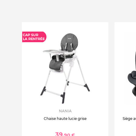
NANIA
Chaise haute lucie grise
Siège a
39
,90 €