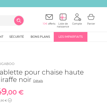
10€
offerts
Liste de
Compte
Panier
naissance
NT
SÉCURITÉ
BONS PLANS
LES IMPARFAITS
UGABOO
ablette pour chaise haute
iraffe noir
Détails
49
,00 €
4
,90 €