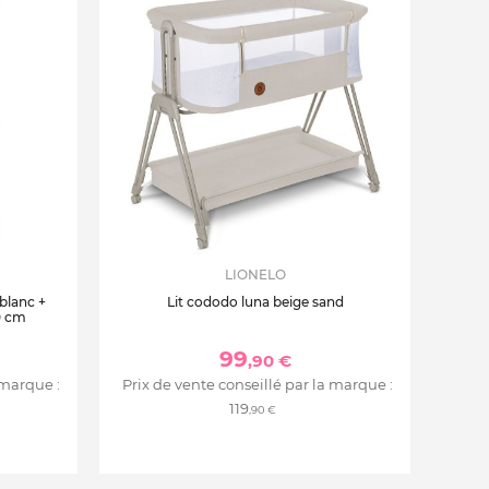
LIONELO
 blanc +
Lit cododo luna beige sand
0 cm
99
,90 €
 marque :
Prix de vente conseillé par la marque :
119
,90 €