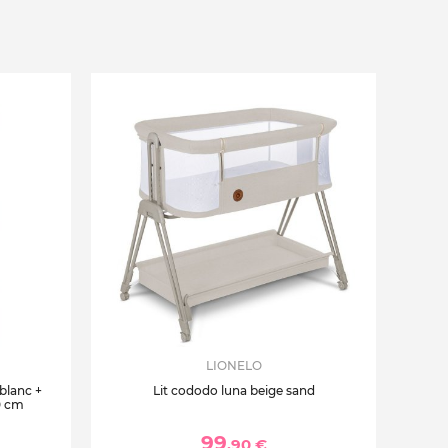
LIONELO
 blanc +
Lit cododo luna beige sand
0 cm
99
,90 €