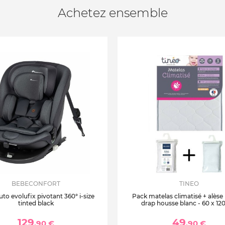
Achetez ensemble
BEBECONFORT
TINEO
uto evolufix pivotant 360° i-size
Pack matelas climatisé + alèse
tinted black
drap housse blanc - 60 x 12
129
49
,90 €
,90 €