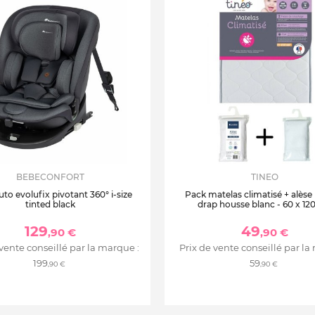
BEBECONFORT
TINEO
uto evolufix pivotant 360° i-size
Pack matelas climatisé + alèse
tinted black
drap housse blanc - 60 x 12
129
49
,90 €
,90 €
 vente conseillé par la marque :
Prix de vente conseillé par la
199
59
,90 €
,90 €