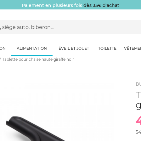
Paiement en plusieurs fois
dès 35€ d'achat
ION
ALIMENTATION
ÉVEIL ET JOUET
TOILETTE
VÊTEME
Tablette pour chaise haute giraffe noir
B
T
g
5