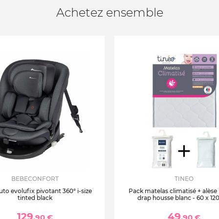
Achetez ensemble
BEBECONFORT
TINEO
uto evolufix pivotant 360° i-size
Pack matelas climatisé + alèse
tinted black
drap housse blanc - 60 x 12
129
49
,90 €
,90 €