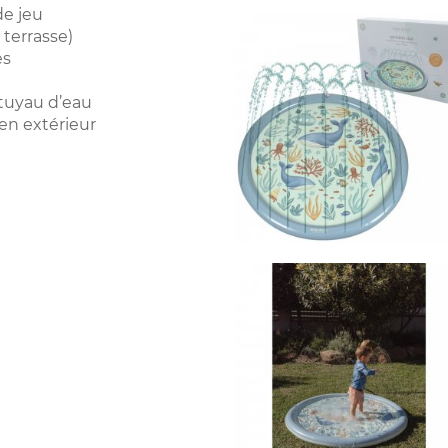
e jeu
 terrasse)
es
 tuyau d’eau
 en extérieur