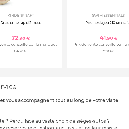
KINDERKRAFT
SWIM ESSENTIALS
Draisienne rapid 2- rose
Piscine de jeu 210 cm safa
72
41
,90 €
,90 €
 vente conseillé par la marque :
Prix de vente conseillé par la
84
59
,90 €
,90 €
rvice
 et vous accompagnent tout au long de votre visite
te ? Perdu face au vaste choix de sièges-autos ?
 poser votre question, aucun sujet ne leur résiste