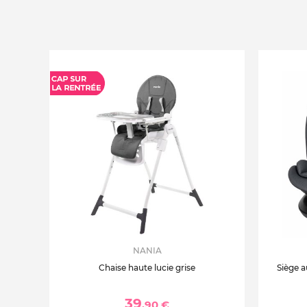
NANIA
Chaise haute lucie grise
Siège a
39
,90 €