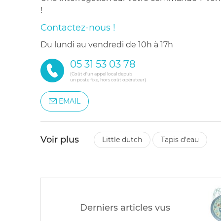
!
Contactez-nous !
du lundi au vendredi de 10h à 17h
05 31 53 03 78
(Coût d'un appel local depuis
un poste fixe, hors coût opérateur)
EMAIL
Voir plus
little dutch
tapis d'eau
Derniers articles vus