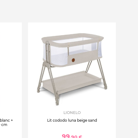
LIONELO
 blanc +
Lit cododo luna beige sand
0 cm
99
,90 €