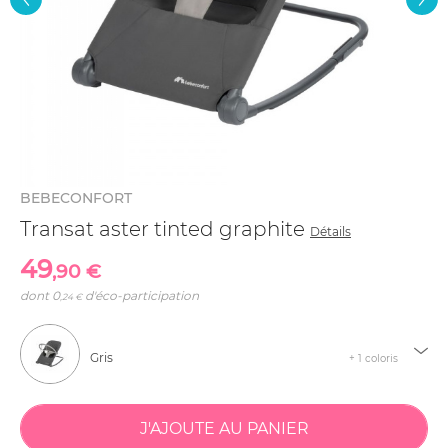
BEBECONFORT
Transat aster tinted graphite
Détails
49
,90 €
dont
0
d'éco-participation
,24 €
Gris
+ 1 coloris