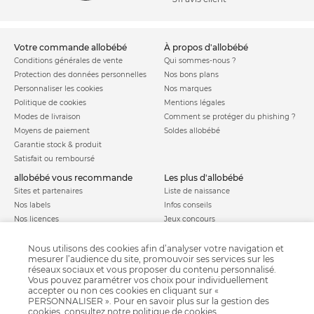
votre commande allobébé
à propos d'allobébé
Conditions générales de vente
Qui sommes-nous ?
Protection des données personnelles
Nos bons plans
Personnaliser les cookies
Nos marques
Politique de cookies
Mentions légales
Modes de livraison
Comment se protéger du phishing ?
Moyens de paiement
Soldes allobébé
Garantie stock & produit
Satisfait ou remboursé
allobébé vous recommande
les plus d'allobébé
Sites et partenaires
Liste de naissance
Nos labels
Infos conseils
Nos licences
Jeux concours
Valise de maternité
Besoin d'aide ?
Parrainage
Nous utilisons des cookies afin d’analyser votre navigation et
FAQ
mesurer l’audience du site, promouvoir ses services sur les
Paiement sécurisé
réseaux sociaux et vous proposer du contenu personnalisé.
Vous pouvez paramétrer vos choix pour individuellement
accepter ou non ces cookies en cliquant sur «
PERSONNALISER ». Pour en savoir plus sur la gestion des
Charte qualité
cookies, consultez notre
politique de cookies
.