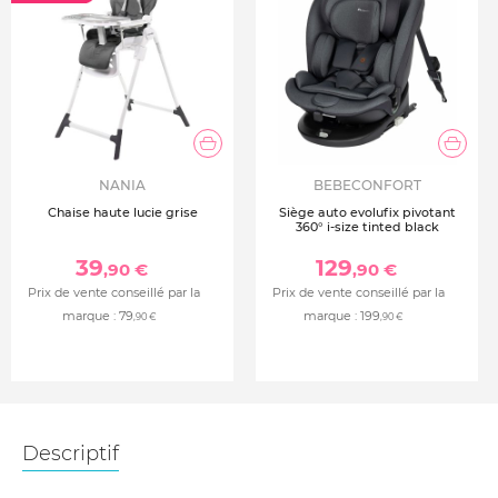
NANIA
BEBECONFORT
Chaise haute lucie grise
Siège auto evolufix pivotant
360° i-size tinted black
39
129
,90 €
,90 €
Prix de vente conseillé par la
Prix de vente conseillé par la
marque :
79
marque :
199
,90 €
,90 €
Descriptif