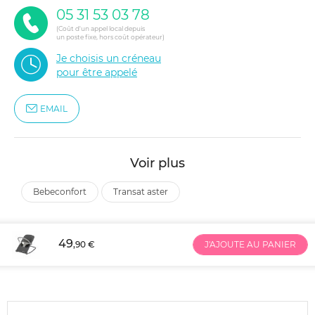
05 31 53 03 78
(Coût d'un appel local depuis
un poste fixe, hors coût opérateur)
Je choisis un créneau
pour être appelé
EMAIL
Voir plus
bebeconfort
transat aster
49
,90 €
J'AJOUTE AU PANIER