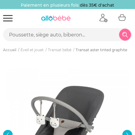
Paiement en plusieurs fois
dès 35€ d'achat
Accueil
Éveil et jouet
Transat bébé
Transat aster tinted graphite