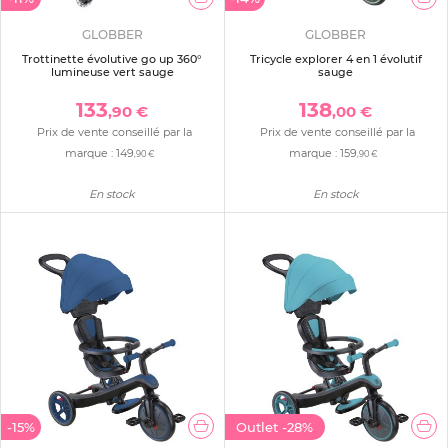
GLOBBER
GLOBBER
Trottinette évolutive go up 360°
Tricycle explorer 4 en 1 évolutif
lumineuse vert sauge
sauge
133
138
,90 €
,00 €
Prix de vente conseillé par la
Prix de vente conseillé par la
marque :
149
marque :
159
,90 €
,90 €
En stock
En stock
-15%
Outlet
-28%