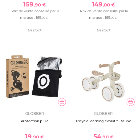
159
149
,90 €
,00 €
Prix de vente conseillé par la
Prix de vente conseillé par la
marque :
169
marque :
169
,90 €
,90 €
En stock
En stock
GLOBBER
GLOBBER
Protection pluie
Tricycle learning évolutif - taupe
19
54
,90 €
,90 €