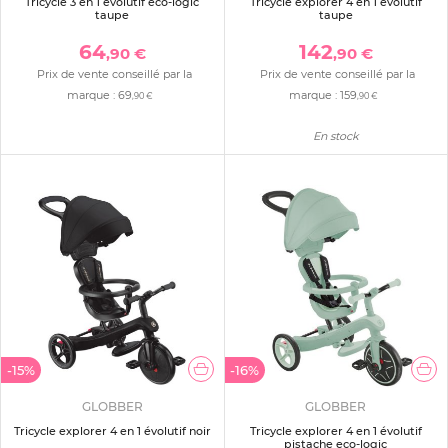
Tricycle 3 en 1 évolutif eco-logic
Tricycle explorer 4 en 1 évolutif
taupe
taupe
64
142
,90 €
,90 €
Prix de vente conseillé par la
Prix de vente conseillé par la
marque :
69
marque :
159
,90 €
,90 €
En stock
-15%
-16%
GLOBBER
GLOBBER
Tricycle explorer 4 en 1 évolutif noir
Tricycle explorer 4 en 1 évolutif
pistache eco-logic