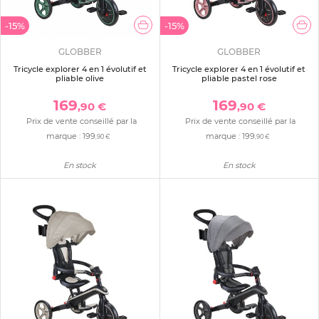
-15%
-15%
GLOBBER
GLOBBER
Tricycle explorer 4 en 1 évolutif et
Tricycle explorer 4 en 1 évolutif et
pliable olive
pliable pastel rose
169
169
,90 €
,90 €
Prix de vente conseillé par la
Prix de vente conseillé par la
marque :
199
marque :
199
,90 €
,90 €
En stock
En stock