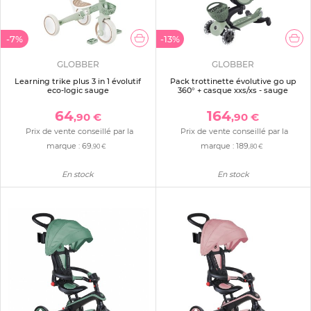
-7%
-13%
GLOBBER
GLOBBER
Learning trike plus 3 in 1 évolutif
Pack trottinette évolutive go up
eco-logic sauge
360° + casque xxs/xs - sauge
64
164
,90 €
,90 €
Prix de vente conseillé par la
Prix de vente conseillé par la
marque :
69
marque :
189
,90 €
,80 €
En stock
En stock