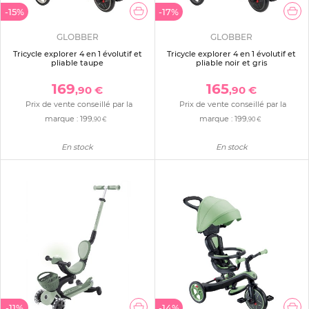
-15%
-17%
GLOBBER
GLOBBER
Tricycle explorer 4 en 1 évolutif et
Tricycle explorer 4 en 1 évolutif et
pliable taupe
pliable noir et gris
169
165
,90 €
,90 €
Prix de vente conseillé par la
Prix de vente conseillé par la
marque :
199
marque :
199
,90 €
,90 €
En stock
En stock
-11%
-14%