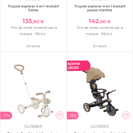
Tricycle explorer 4 en 1 évolutif
Tricycle explorer 4 en 1 évolutif
fushia
pastel menthe
135
142
,90 €
,00 €
Prix de vente conseillé par la
Prix de vente conseillé par la
marque :
159
marque :
159
,90 €
,90 €
En stock
En stock
-7%
-11%
GLOBBER
GLOBBER