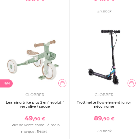
En stock
-9%
GLOBBER
GLOBBER
Learning trike plus 2 en 1 evolutif
Trottinette flow element junior
vert olive / sauge
néochrome
49
89
,90 €
,90 €
Prix de vente conseillé par la
En stock
marque :
54
,90 €