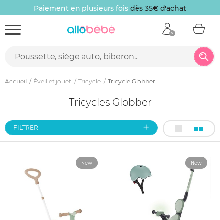
Paiement en plusieurs fois
dès 35€ d'achat
Accueil
Éveil et jouet
Tricycle
Tricycle Globber
Tricycles Globber
FILTRER
New
New