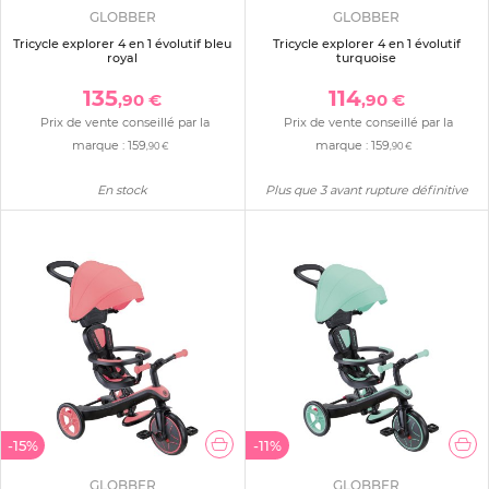
GLOBBER
GLOBBER
Tricycle explorer 4 en 1 évolutif bleu
Tricycle explorer 4 en 1 évolutif
royal
turquoise
135
114
,90 €
,90 €
Prix de vente conseillé par la
Prix de vente conseillé par la
marque :
159
marque :
159
,90 €
,90 €
En stock
Plus que 3 avant rupture définitive
-15%
-11%
GLOBBER
GLOBBER