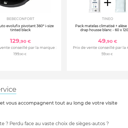
BEBECONFORT
TINEO
uto evolufix pivotant 360° i-size
Pack matelas climatisé + alèse
tinted black
drap housse blanc - 60 x 12
129
49
,90 €
,90 €
 vente conseillé par la marque :
Prix de vente conseillé par la
199
59
,90 €
,90 €
rvice
 et vous accompagnent tout au long de votre visite
te ? Perdu face au vaste choix de sièges-autos ?