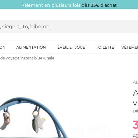
Paiement en plusieurs fois
dès 35€ d'achat
ION
ALIMENTATION
ÉVEIL ET JOUET
TOILETTE
VÊTEME
t de voyage instant blue whale
A
A
v
Dé
4