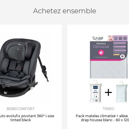
Achetez ensemble
BEBECONFORT
TINEO
uto evolufix pivotant 360° i-size
Pack matelas climatisé + alèse
tinted black
drap housse blanc - 60 x 12