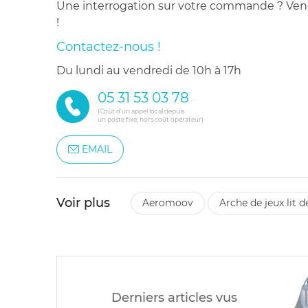
Une interrogation sur votre commande ? Venez
!
Contactez-nous !
du lundi au vendredi de 10h à 17h
05 31 53 03 78
(Coût d'un appel local depuis
un poste fixe, hors coût opérateur)
EMAIL
Voir plus
aeromoov
arche de jeux lit 
Derniers articles vus