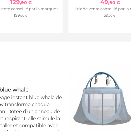
129
49
,90 €
,90 €
 vente conseillé par la marque :
Prix de vente conseillé par la
199
59
,90 €
,90 €
 blue whale
oyage instant blue whale de
ov transforme chaque
ion. Dotée d’un anneau de
 respirant, elle stimule la
staller et compatible avec