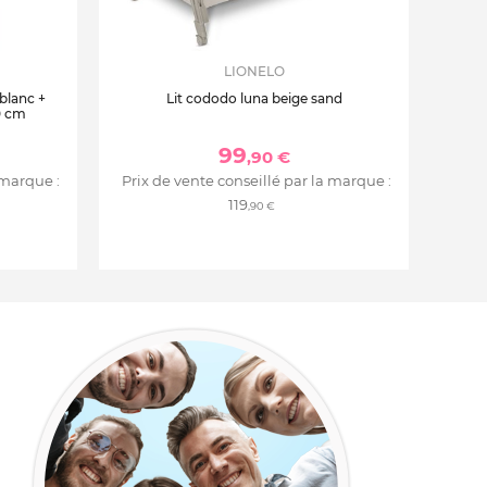
LIONELO
 blanc +
Lit cododo luna beige sand
0 cm
99
,90 €
 marque :
Prix de vente conseillé par la marque :
119
,90 €