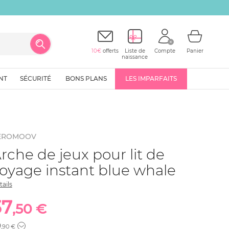
10€
offerts
Liste de
Compte
Panier
naissance
NT
SÉCURITÉ
BONS PLANS
LES IMPARFAITS
EROMOOV
rche de jeux pour lit de
oyage instant blue whale
tails
37
,50 €
9
,90 €