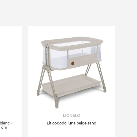
LIONELO
 blanc +
Lit cododo luna beige sand
0 cm