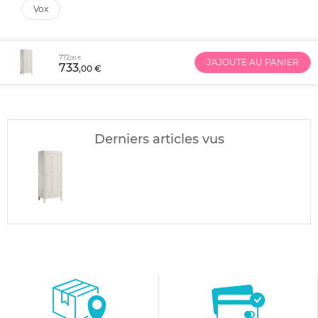
vox
772
,00 €
J'AJOUTE AU PANIER
733
,00 €
Derniers articles vus