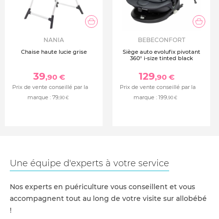
NANIA
BEBECONFORT
Chaise haute lucie grise
Siège auto evolufix pivotant
360° i-size tinted black
39
129
,90 €
,90 €
Prix de vente conseillé par la
Prix de vente conseillé par la
marque :
79
marque :
199
,90 €
,90 €
Une équipe d'experts à votre service
Nos experts en puériculture vous conseillent et vous
accompagnent tout au long de votre visite sur allobébé
!