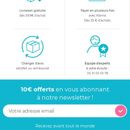
Livraison gratuite
Payer en plusieurs fois
dès 59.9€ d'achat
avec Klarna
Dès 35 € d'achats
Changer d'avis
Equipe d'experts
satisfait ou remboursé
à votre écoute :
05 31 53 03 78
10€ offerts
en vous abonnant
à notre newsletter !
Recevez avant tout le monde