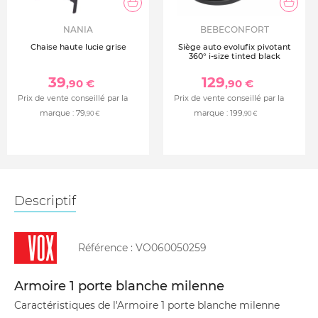
NANIA
BEBECONFORT
Chaise haute lucie grise
Siège auto evolufix pivotant
360° i-size tinted black
39
129
,90 €
,90 €
Prix de vente conseillé par la
Prix de vente conseillé par la
marque :
79
marque :
199
,90 €
,90 €
Descriptif
Référence :
VO060050259
Armoire 1 porte blanche milenne
Caractéristiques de l'Armoire 1 porte blanche milenne