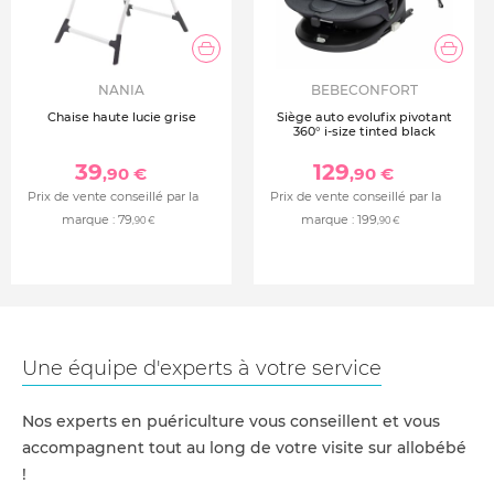
NANIA
BEBECONFORT
Chaise haute lucie grise
Siège auto evolufix pivotant
360° i-size tinted black
39
129
,90 €
,90 €
Prix de vente conseillé par la
Prix de vente conseillé par la
marque :
79
marque :
199
,90 €
,90 €
Une équipe d'experts à votre service
Nos experts en puériculture vous conseillent et vous
accompagnent tout au long de votre visite sur allobébé
!