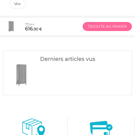
vox
772
,00 €
J'AJOUTE AU PANIER
616
,90 €
Derniers articles vus