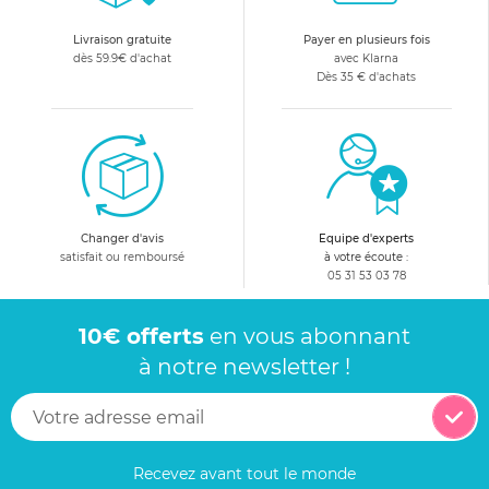
Livraison gratuite
Payer en plusieurs fois
dès 59.9€ d'achat
avec Klarna
Dès 35 € d'achats
Changer d'avis
Equipe d'experts
satisfait ou remboursé
à votre écoute :
05 31 53 03 78
10€ offerts
en vous abonnant
à notre newsletter !
Recevez avant tout le monde