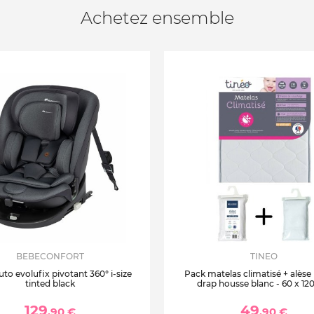
Achetez ensemble
BEBECONFORT
TINEO
uto evolufix pivotant 360° i-size
Pack matelas climatisé + alèse
tinted black
drap housse blanc - 60 x 12
129
49
,90 €
,90 €