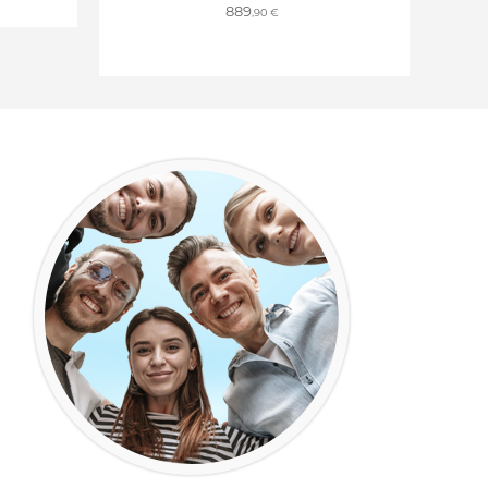
889
,90 €