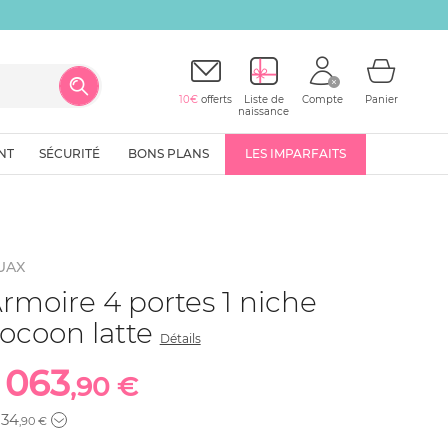
10€
offerts
Liste de
Compte
Panier
naissance
NT
SÉCURITÉ
BONS PLANS
LES IMPARFAITS
UAX
rmoire 4 portes 1 niche
ocoon latte
Détails
1 063
,90 €
234
,90 €