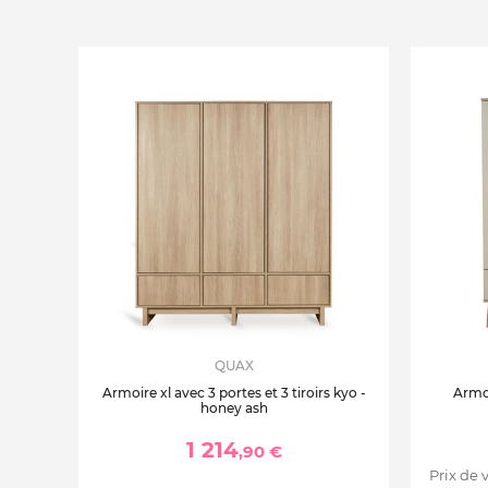
QUAX
Armoire xl avec 3 portes et 3 tiroirs kyo -
Armoi
honey ash
1 214
,90 €
Prix de 