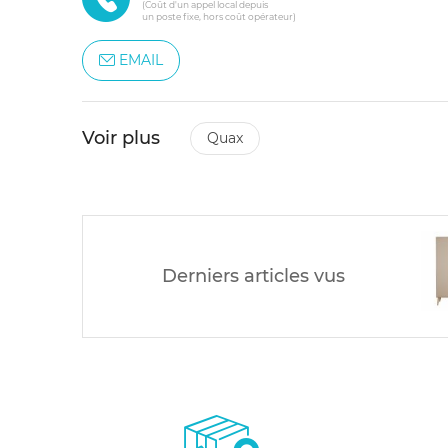
(Coût d'un appel local depuis
un poste fixe, hors coût opérateur)
EMAIL
Voir plus
quax
Derniers articles vus