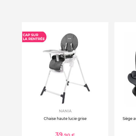
NANIA
Chaise haute lucie grise
Siège a
39
,90 €