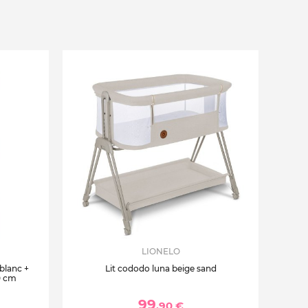
LIONELO
 blanc +
Lit cododo luna beige sand
0 cm
99
,90 €