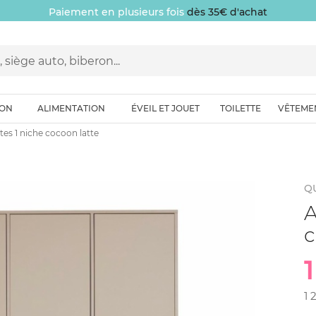
Paiement en plusieurs fois
dès 35€ d'achat
ION
ALIMENTATION
ÉVEIL ET JOUET
TOILETTE
VÊTEME
tes 1 niche cocoon latte
Q
A
c
1 