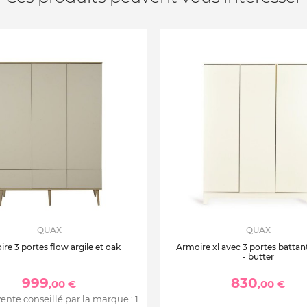
QUAX
QUAX
re 3 portes flow argile et oak
Armoire xl avec 3 portes battan
- butter
999
830
,00 €
,00 €
vente conseillé par la marque :
1