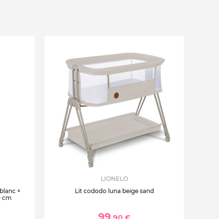
LIONELO
 blanc +
Lit cododo luna beige sand
0 cm
99
,90 €