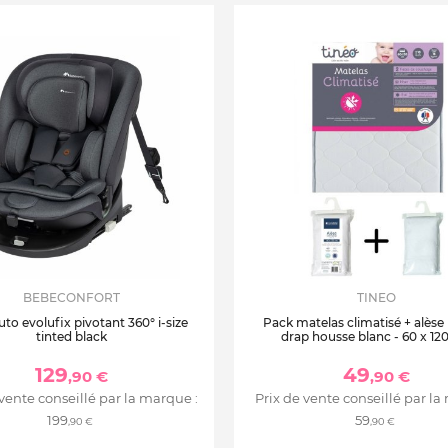
BEBECONFORT
TINEO
uto evolufix pivotant 360° i-size
Pack matelas climatisé + alèse
tinted black
drap housse blanc - 60 x 12
129
49
,90 €
,90 €
 vente conseillé par la marque :
Prix de vente conseillé par la
199
59
,90 €
,90 €