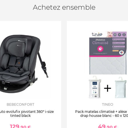
Achetez ensemble
BEBECONFORT
TINEO
uto evolufix pivotant 360° i-size
Pack matelas climatisé + alèse
tinted black
drap housse blanc - 60 x 12
129
49
,90 €
,90 €