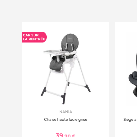
NANIA
Chaise haute lucie grise
Siège a
39
,90 €