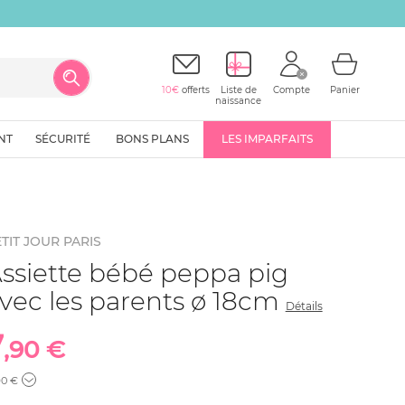
10€
offerts
Liste de
Compte
Panier
naissance
NT
SÉCURITÉ
BONS PLANS
LES IMPARFAITS
TIT JOUR PARIS
ssiette bébé peppa pig
vec les parents ø 18cm
Détails
7
,90 €
90 €