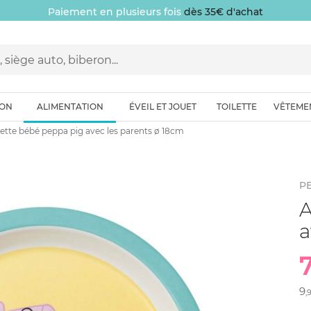
Paiement en plusieurs fois
dès 35€ d'achat
ION
ALIMENTATION
ÉVEIL ET JOUET
TOILETTE
VÊTEME
iette bébé peppa pig avec les parents ø 18cm
PE
A
a
9
,