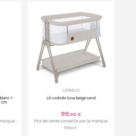
LIONELO
 blanc +
Lit cododo luna beige sand
0 cm
99
,90 €
 marque :
Prix de vente conseillé par la marque :
119
,90 €