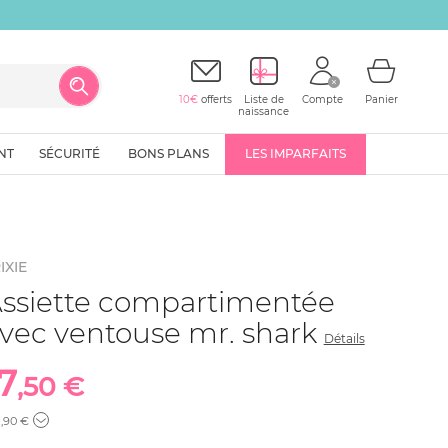
10€
offerts
Liste de
Compte
Panier
naissance
NT
SÉCURITÉ
BONS PLANS
LES IMPARFAITS
IXIE
ssiette compartimentée
vec ventouse mr. shark
Détails
7
,50 €
2
,90 €