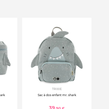
TRIXIE
hark
Sac à dos enfant mr. shark
39
,90 €