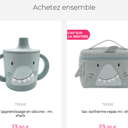
Achetez ensemble
TRIXIE
TRIXIE
'apprentissage en silicone - mr.
Sac isotherme repas mr. s
shark
13
23
,90 €
,50 €