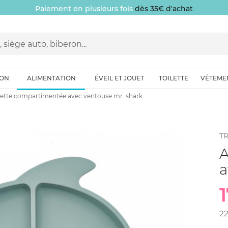
Paiement en plusieurs fois
dès 35€ d'achat
ION
ALIMENTATION
ÉVEIL ET JOUET
TOILETTE
VÊTEME
iette compartimentée avec ventouse mr. shark
TR
A
a
1
2