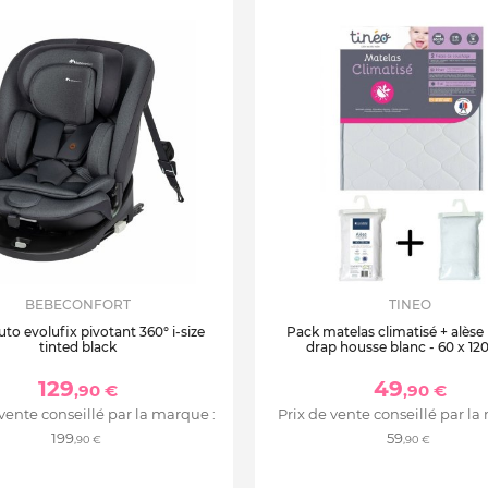
BEBECONFORT
TINEO
uto evolufix pivotant 360° i-size
Pack matelas climatisé + alèse
tinted black
drap housse blanc - 60 x 12
129
49
,90 €
,90 €
 vente conseillé par la marque :
Prix de vente conseillé par la
199
59
,90 €
,90 €