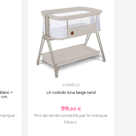
LIONELO
 blanc +
Lit cododo luna beige sand
0 cm
99
,90 €
 marque :
Prix de vente conseillé par la marque :
119
,90 €