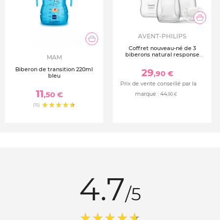
AVENT-PHILIPS
Coffret nouveau-né de 3
biberons natural response
MAM
verre scd878/11 + 1 sucette
Biberon de transition 220ml
29
,90 €
bleu
Prix de vente conseillé par la
11
,50 €
marque :
44
,90 €
(15)
4.7
/5