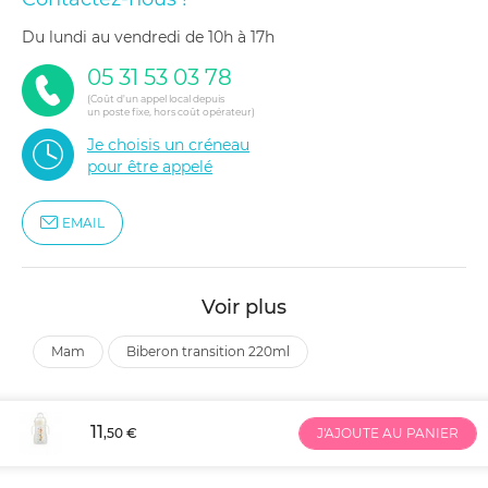
du lundi au vendredi de 10h à 17h
05 31 53 03 78
(Coût d'un appel local depuis
un poste fixe, hors coût opérateur)
Je choisis un créneau
pour être appelé
EMAIL
Voir plus
mam
biberon transition 220ml
11
,50 €
J'AJOUTE AU PANIER