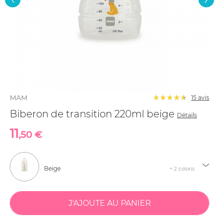
MAM
15
avis
Biberon de transition 220ml beige
Détails
11
,50 €
Beige
+ 2 coloris