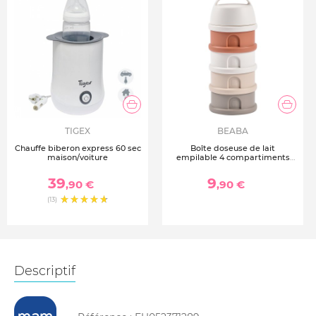
TIGEX
BEABA
Chauffe biberon express 60 sec
Boîte doseuse de lait
maison/voiture
empilable 4 compartiments
cotton white et terracotta
39
9
,90 €
,90 €
(13)
Descriptif