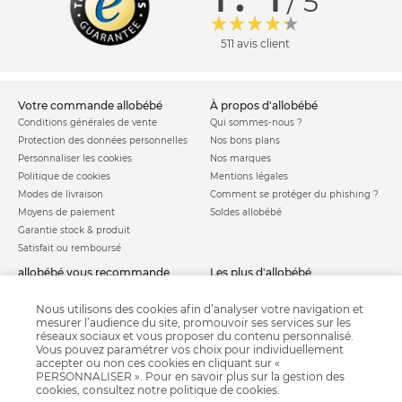
/ 5
511 avis client
votre commande allobébé
à propos d'allobébé
Conditions générales de vente
Qui sommes-nous ?
Protection des données personnelles
Nos bons plans
Personnaliser les cookies
Nos marques
Politique de cookies
Mentions légales
Modes de livraison
Comment se protéger du phishing ?
Moyens de paiement
Soldes allobébé
Garantie stock & produit
Satisfait ou remboursé
allobébé vous recommande
les plus d'allobébé
Sites et partenaires
Liste de naissance
Nos labels
Infos conseils
Nous utilisons des cookies afin d’analyser votre navigation et
mesurer l’audience du site, promouvoir ses services sur les
Nos licences
Jeux concours
réseaux sociaux et vous proposer du contenu personnalisé.
Valise de maternité
Besoin d'aide ?
Vous pouvez paramétrer vos choix pour individuellement
Parrainage
accepter ou non ces cookies en cliquant sur «
FAQ
PERSONNALISER ». Pour en savoir plus sur la gestion des
Paiement sécurisé
cookies, consultez notre
politique de cookies
.