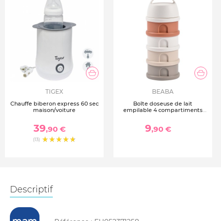
TIGEX
BEABA
Chauffe biberon express 60 sec
Boîte doseuse de lait
maison/voiture
empilable 4 compartiments
cotton white et terracotta
39
9
,90 €
,90 €
(13)
Descriptif