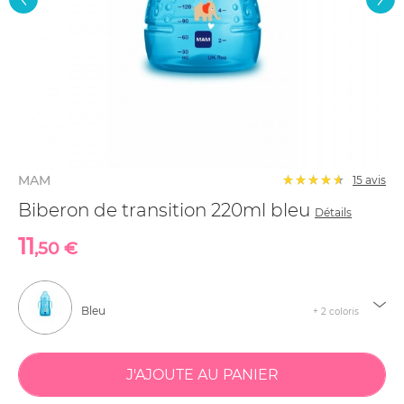
MAM
15
avis
Biberon de transition 220ml bleu
Détails
11
,50 €
Bleu
+ 2 coloris