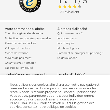
/ 5
511 avis client
votre commande allobébé
à propos d'allobébé
Conditions générales de vente
Qui sommes-nous ?
Protection des données personnelles
Nos bons plans
Personnaliser les cookies
Nos marques
Politique de cookies
Mentions légales
Modes de livraison
Comment se protéger du phishing ?
Moyens de paiement
Soldes allobébé
Garantie stock & produit
Satisfait ou remboursé
allobébé vous recommande
les plus d'allobébé
Sites et partenaires
Liste de naissance
Nos labels
Infos conseils
Nous utilisons des cookies afin d’analyser votre navigation et
mesurer l’audience du site, promouvoir ses services sur les
Nos licences
Jeux concours
réseaux sociaux et vous proposer du contenu personnalisé.
Valise de maternité
Besoin d'aide ?
Vous pouvez paramétrer vos choix pour individuellement
Parrainage
accepter ou non ces cookies en cliquant sur «
FAQ
PERSONNALISER ». Pour en savoir plus sur la gestion des
Paiement sécurisé
cookies, consultez notre
politique de cookies
.