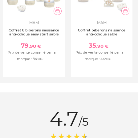
MAM
MAM
Coffret 8 biberons naissance
Coffret biberons naissance
anti-colique easy start sable
anti-colique sable
79
35
,90 €
,90 €
Prix de vente conseillé par la
Prix de vente conseillé par la
marque :
84
marque :
44
,90 €
,90 €
4.7
/5