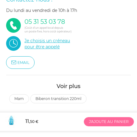
du lundi au vendredi de 10h à 17h
05 31 53 03 78
(Coût d'un appel local depuis
un poste fixe, hors coût opérateur)
Je choisis un créneau
pour être appelé
EMAIL
Voir plus
mam
biberon transition 220ml
11
,50 €
J'AJOUTE AU PANIER