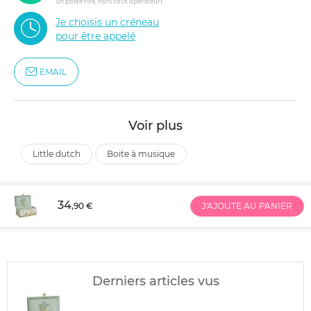
un poste fixe, hors coût opérateur)
Je choisis un créneau
pour être appelé
EMAIL
Voir plus
little dutch
boite à musique
34
,90 €
J'AJOUTE AU PANIER
Derniers articles vus