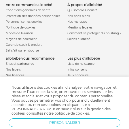
votre commande allobébé
à propos d'allobébé
Conditions générales de vente
Qui sommes-nous ?
Protection des données personnelles
Nos bons plans
Personnaliser les cookies
Nos marques
Politique de cookies
Mentions légales
Modes de livraison
Comment se protéger du phishing ?
Moyens de paiement
Soldes allobébé
Garantie stock & produit
Satisfait ou remboursé
allobébé vous recommande
les plus d'allobébé
Sites et partenaires
Liste de naissance
Nos labels
Infos conseils
Nos licences
Jeux concours
Valise de maternité
Besoin d'aide ?
Parrainage
Nous utilisons des cookies afin d’analyser votre navigation et
FAQ
mesurer l’audience du site, promouvoir ses services sur les
Paiement sécurisé
réseaux sociaux et vous proposer du contenu personnalisé.
Vous pouvez paramétrer vos choix pour individuellement
accepter ou non ces cookies en cliquant sur «
PERSONNALISER ». Pour en savoir plus sur la gestion des
Charte qualité
cookies, consultez notre
politique de cookies
.
PERSONNALISER