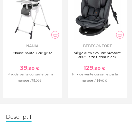
NANIA
BEBECONFORT
Chaise haute lucie grise
Siège auto evolufix pivotant
360° i-size tinted black
39
129
,90 €
,90 €
Prix de vente conseillé par la
Prix de vente conseillé par la
marque :
79
marque :
199
,90 €
,90 €
Descriptif