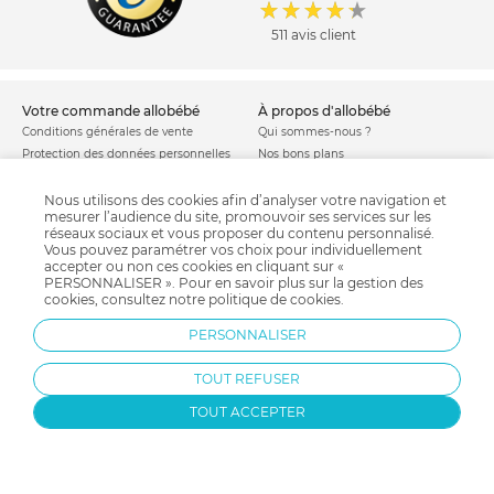
511 avis client
votre commande allobébé
à propos d'allobébé
Conditions générales de vente
Qui sommes-nous ?
Protection des données personnelles
Nos bons plans
Personnaliser les cookies
Nos marques
Politique de cookies
Mentions légales
Nous utilisons des cookies afin d’analyser votre navigation et
mesurer l’audience du site, promouvoir ses services sur les
Modes de livraison
Comment se protéger du phishing ?
réseaux sociaux et vous proposer du contenu personnalisé.
Moyens de paiement
Soldes allobébé
Vous pouvez paramétrer vos choix pour individuellement
Garantie stock & produit
accepter ou non ces cookies en cliquant sur «
PERSONNALISER ». Pour en savoir plus sur la gestion des
Satisfait ou remboursé
cookies, consultez notre
politique de cookies
.
allobébé vous recommande
les plus d'allobébé
PERSONNALISER
Sites et partenaires
Liste de naissance
Nos labels
Infos conseils
TOUT REFUSER
Nos licences
Jeux concours
Valise de maternité
Besoin d'aide ?
TOUT ACCEPTER
Parrainage
FAQ
Paiement sécurisé