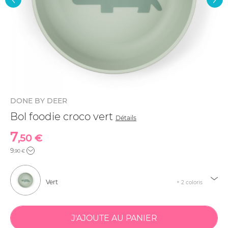
DONE BY DEER
Bol foodie croco vert
Détails
7
,50 €
9
,90 €
Vert
+ 2 coloris