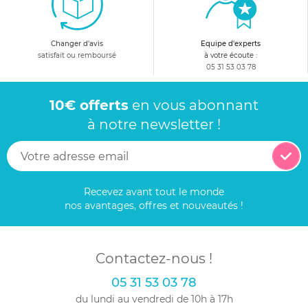
Changer d'avis
Equipe d'experts
satisfait ou remboursé
à votre écoute :
05 31 53 03 78
10€ offerts
en vous abonnant
à notre newsletter !
Recevez avant tout le monde
nos avantages, offres et nouveautés !
Contactez-nous !
05 31 53 03 78
du lundi au vendredi de 10h à 17h