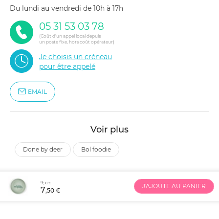
du lundi au vendredi de 10h à 17h
05 31 53 03 78
(Coût d'un appel local depuis
un poste fixe, hors coût opérateur)
Je choisis un créneau
pour être appelé
EMAIL
Voir plus
done by deer
bol foodie
9
,90 €
J'AJOUTE AU PANIER
7
,50 €