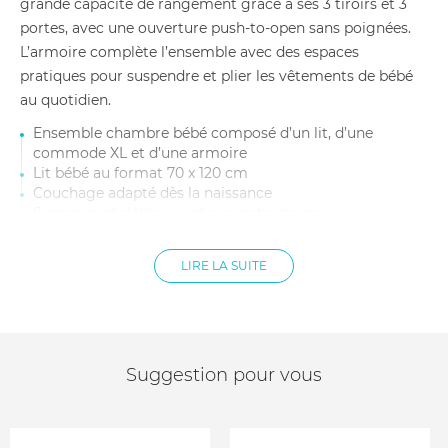
grande capacité de rangement grâce à ses 3 tiroirs et 3
portes, avec une ouverture push-to-open sans poignées.
L’armoire complète l’ensemble avec des espaces
pratiques pour suspendre et plier les vêtements de bébé
au quotidien.
Ensemble chambre bébé composé d’un lit, d’une
commode XL et d’une armoire
Lit bébé au format 70 x 120 cm
Couchage adapté dès la naissance
Sommier réglable sur plusieurs hauteurs
Dimensions du lit : 124 x 76,5 x 86,6 cm
Matelas non inclus
LIRE LA SUITE
Commode XL avec 3 tiroirs et 3 portes
Système d’ouverture push-to-open sans poignées
Dimensions de la commode XL : 165 x 58 x 94 cm
Poids net de la commode XL : 105 kg
Plan à langer XL compatible, vendu séparément
Module de rangement compatible, vendu séparément
Suggestion pour vous
Armoire assortie avec 2 portes battantes
Armoire équipée de 2 grands tiroirs
Rangements avec étagères réglables et tringles