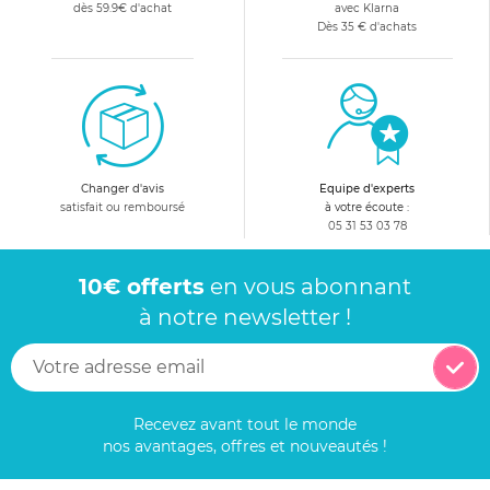
dès 59.9€ d'achat
avec Klarna
Dès 35 € d'achats
Changer d'avis
Equipe d'experts
satisfait ou remboursé
à votre écoute :
05 31 53 03 78
10€ offerts
en vous abonnant
à notre newsletter !
Recevez avant tout le monde
nos avantages, offres et nouveautés !