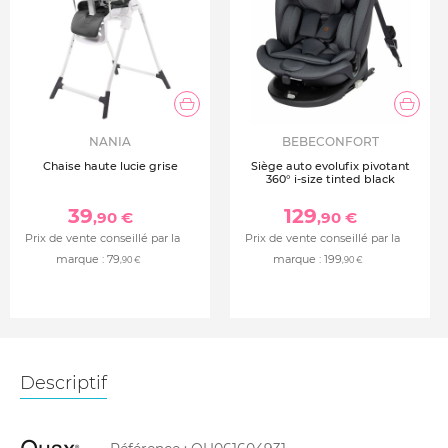
NANIA
BEBECONFORT
Chaise haute lucie grise
Siège auto evolufix pivotant
360° i-size tinted black
39
129
,90 €
,90 €
Prix de vente conseillé par la
Prix de vente conseillé par la
marque :
79
marque :
199
,90 €
,90 €
Descriptif