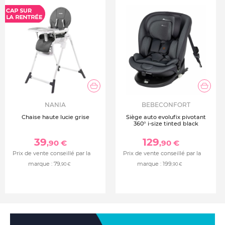
Dimensions de l’armoire : 110 x 58 x 189 cm
Coloris Honey Ash au rendu chaleureux et naturel
NANIA
BEBECONFORT
Chaise haute lucie grise
Siège auto evolufix pivotant
360° i-size tinted black
39
129
,90 €
,90 €
Prix de vente conseillé par la
Prix de vente conseillé par la
marque :
79
marque :
199
,90 €
,90 €