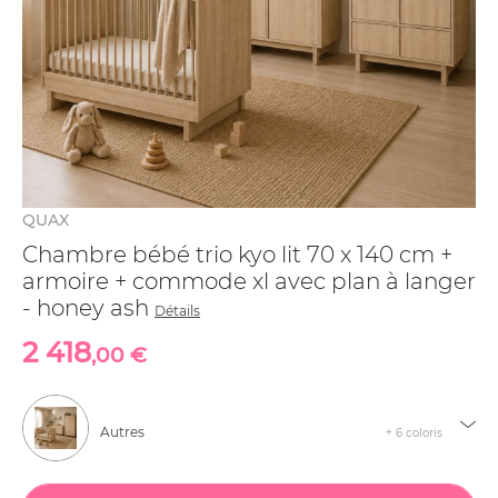
QUAX
Chambre bébé trio kyo lit 70 x 140 cm +
armoire + commode xl avec plan à langer
- honey ash
Détails
2 418
,00 €
Autres
+ 6 coloris