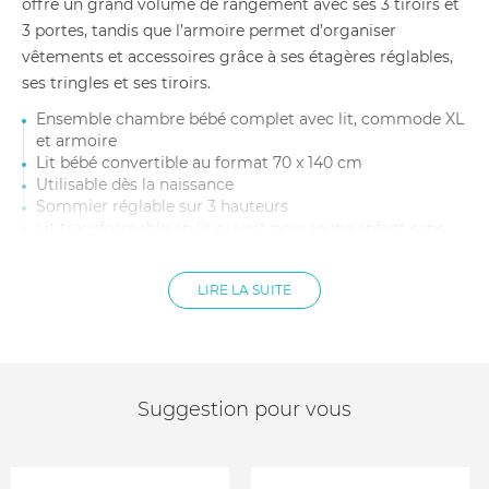
offre un grand volume de rangement avec ses 3 tiroirs et
3 portes, tandis que l’armoire permet d’organiser
vêtements et accessoires grâce à ses étagères réglables,
ses tringles et ses tiroirs.
Ensemble chambre bébé complet avec lit, commode XL
et armoire
Lit bébé convertible au format 70 x 140 cm
Utilisable dès la naissance
Sommier réglable sur 3 hauteurs
Lit transformable en lit ouvert pour jeune enfant sans
pièces supplémentaires
Compatible avec le Junior Kit Kyo 70 x 170 cm, vendu
LIRE LA SUITE
séparément
Dimensions du lit : 144 x 76,5 x 87 cm . Poids net du lit :
37 kg
Matelas non inclus
Commode XL avec 3 tiroirs et 3 portes . Système push-
to-open sans poignées
Suggestion pour vous
Dimensions de la commode XL : 165 x 58 x 94 cm . Poids
net de la commode XL : 105 kg
Plan à langer XL compatible, vendu séparément .