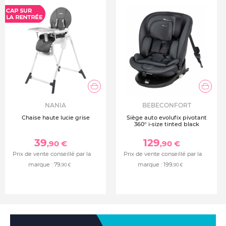
Armoire avec 2 portes battantes et 2 grands tiroirs
Armoire équipée de 3 étagères réglables et 2 tringles
Dimensions de l’armoire : 110 x 58 x 189 cm
Coloris Honey Ash au style chaleureux et intemporel
Dimensions du plan à langer : 117 x 27 x 5 cm
NANIA
BEBECONFORT
Chaise haute lucie grise
Siège auto evolufix pivotant
360° i-size tinted black
39
129
,90 €
,90 €
Prix de vente conseillé par la
Prix de vente conseillé par la
marque :
79
marque :
199
,90 €
,90 €