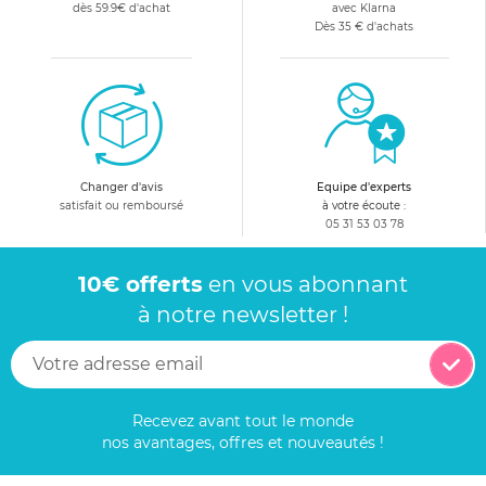
dès 59.9€ d'achat
avec Klarna
Dès 35 € d'achats
Changer d'avis
Equipe d'experts
satisfait ou remboursé
à votre écoute :
05 31 53 03 78
10€ offerts
en vous abonnant
à notre newsletter !
Recevez avant tout le monde
nos avantages, offres et nouveautés !