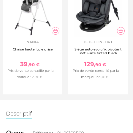
NANIA
BEBECONFORT
Chaise haute lucie grise
Siège auto evolufix pivotant
360° i-size tinted black
39
129
,90 €
,90 €
Prix de vente conseillé par la
Prix de vente conseillé par la
marque :
79
marque :
199
,90 €
,90 €
Descriptif