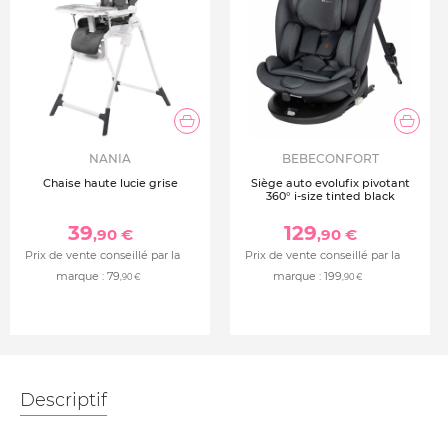
NANIA
BEBECONFORT
Chaise haute lucie grise
Siège auto evolufix pivotant
360° i-size tinted black
39
129
,90 €
,90 €
Prix de vente conseillé par la
Prix de vente conseillé par la
marque :
79
marque :
199
,90 €
,90 €
Descriptif