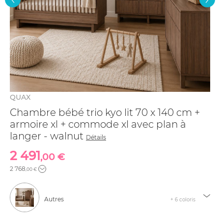
QUAX
Chambre bébé trio kyo lit 70 x 140 cm +
armoire xl + commode xl avec plan à
langer - walnut
Détails
2 491
,00 €
2 768
,00 €
Autres
+ 6 coloris