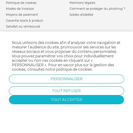
Politique de cookies
Mentions légales
Modes de livraison
Comment se protéger du phishing ?
Moyens de paiement
Soldes allobébé
Garantie stock & produit
Satisfait ou remboursé
allobébé vous recommande
les plus d'allobébé
Sites et partenaires
Liste de naissance
Nous utilisons des cookies afin d’analyser votre navigation et
Nos labels
Infos conseils
mesurer l’audience du site, promouvoir ses services sur les
réseaux sociaux et vous proposer du contenu personnalisé.
Nos licences
Jeux concours
Vous pouvez paramétrer vos choix pour individuellement
Valise de maternité
Besoin d'aide ?
accepter ou non ces cookies en cliquant sur «
Parrainage
PERSONNALISER ». Pour en savoir plus sur la gestion des
FAQ
cookies, consultez notre
politique de cookies
.
Paiement sécurisé
PERSONNALISER
Charte qualité
TOUT REFUSER
TOUT ACCEPTER
Protection par reCAPTCHA