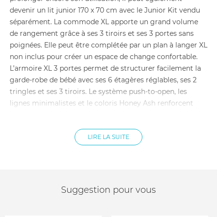
devenir un lit junior 170 x 70 cm avec le Junior Kit vendu
séparément. La commode XL apporte un grand volume
de rangement grâce à ses 3 tiroirs et ses 3 portes sans
poignées. Elle peut être complétée par un plan à langer XL
non inclus pour créer un espace de change confortable.
L’armoire XL 3 portes permet de structurer facilement la
garde-robe de bébé avec ses 6 étagères réglables, ses 2
tringles et ses 3 tiroirs. Le système push-to-open, les
lignes minimalistes et le coloris Honey Ash renforcent
l’esprit moderne et apaisant de la collection Kyo.
Ensemble chambre bébé composé d’un lit convertible
LIRE LA SUITE
70 x 140 cm, d’une commode XL et d’une armoire XL
Collection Kyo
Coloris Walnut
Style épuré avec inspiration scandinave et japonaise
Lit bébé utilisable dès la naissance
Couchage du lit : 70 x 140 cm . Dimensions du lit : 144 x
Suggestion pour vous
76,5 x 87 cm
Poids du lit : 37 kg