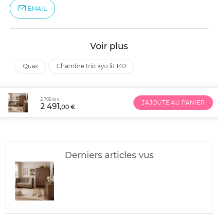
EMAIL
Voir plus
quax
chambre trio kyo lit 140
2 768
,00 €
J'AJOUTE AU PANIER
2 491
,00 €
Derniers articles vus