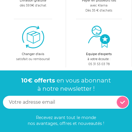
Livraison gratuite
Payer en plusieurs fois
dès 59.9€ d'achat
avec Klarna
Dès 35 € d'achats
Changer d'avis
Equipe d'experts
satisfait ou remboursé
à votre écoute :
05 31 53 03 78
10€ offerts
en vous abonnant
à notre newsletter !
Recevez avant tout le monde
nos avantages, offres et nouveautés !