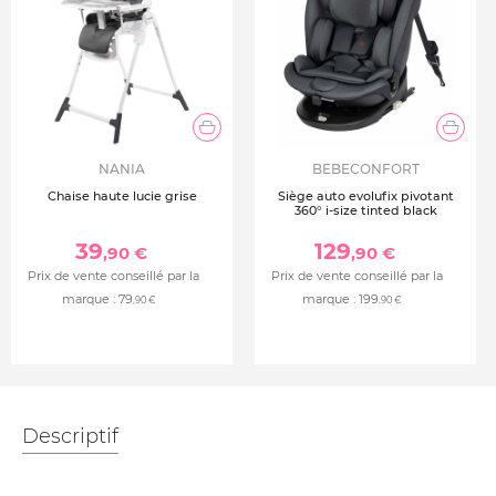
NANIA
BEBECONFORT
Chaise haute lucie grise
Siège auto evolufix pivotant
360° i-size tinted black
39
129
,90 €
,90 €
Prix de vente conseillé par la
Prix de vente conseillé par la
marque :
79
marque :
199
,90 €
,90 €
Descriptif