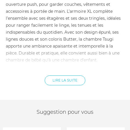
ouverture push, pour garder couches, vêtements et
accessoires à portée de main. L’armoire XL complète
l’ensemble avec ses étagères et ses deux tringles, idéales
pour ranger facilement le linge, les tenues et les
indispensables du quotidien. Avec son design épuré, ses
lignes douces et son coloris Butter, la chambre Tsugi
apporte une ambiance apaisante et intemporelle à la
pièce. Durable et pratique, elle convient aussi bien à une
chambre de bébé qu’à une chambre d’enfant.
Coloris Butter
Pack composé d’un lit bébé convertible, d’une
LIRE LA SUITE
commode et d’une armoire XL
Lit bébé compatible avec un matelas 70 x 140 cm
Lit transformable en lit junior semi-ouvert
Barrière de sécurité incluse . Sommier réglable sur 3
hauteurs . Lit conforme à la norme européenne EN 716
Matelas non inclus . Commode avec 3 tiroirs spacieux .
Suggestion pour vous
Tiroirs sans poignées avec système push
Commode compatible avec plan à langer XL vendu
séparément