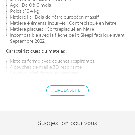
Âge : De 0 à 6 mois
Poids : 16,4 kg
Matière lit : Bois de hêtre européen massif
Matière éléments incurvés : Contreplaqué en hêtre
Matière plaques : Contreplaqué en hêtre
Incompatible avec la flèche de lit Sleepi fabriqué avant
Septembre 2022
Caractéristiques du matelas :
Matelas ferme avec couches respirantes
4 couches de maille 3D respirante
Haute qualité, ferme et respirant
Cœur en fibres extensible bicomposant Sorona®
Flux d’air optimal pour éviter l’accumulation de chaleur
LIRE LA SUITE
Certifié Oeko-Tex® Standard 100 classe 1
Dimensions : Adapté au berceau Mini Sleepi V3
Âge : De 0 à 6 mois
Matière housse : 100% polyester
Matière rembourrage : 60% polyester et 40% elasterell
Poids : 1,12 kg
Suggestion pour vous
Housse lavable en machine à 60 °C et le cœur peut être
nettoyé par rinçage