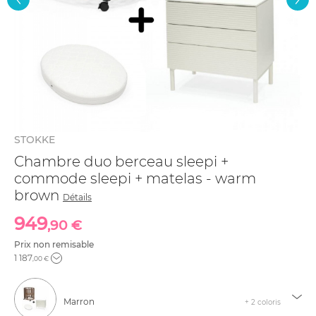
STOKKE
Chambre duo berceau sleepi +
commode sleepi + matelas - warm
brown
Détails
949
,90 €
Prix non remisable
1 187
,00 €
Marron
+ 2 coloris