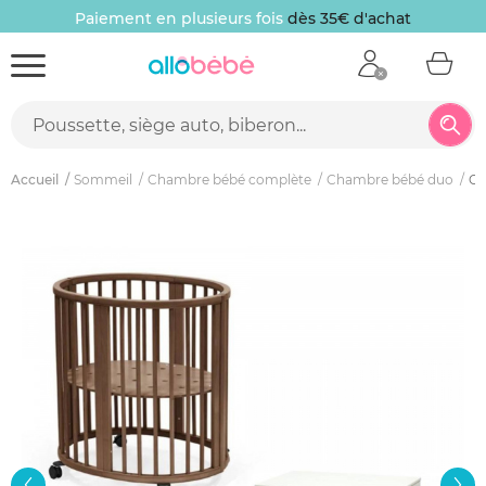
Paiement en plusieurs fois
dès 35€ d'achat
Accueil
Sommeil
Chambre bébé complète
Chambre bébé duo
Ch