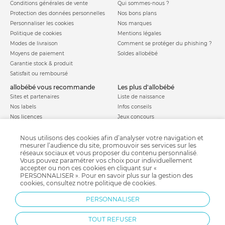
Conditions générales de vente
Qui sommes-nous ?
Protection des données personnelles
Nos bons plans
Personnaliser les cookies
Nos marques
Politique de cookies
Mentions légales
Modes de livraison
Comment se protéger du phishing ?
Moyens de paiement
Soldes allobébé
Garantie stock & produit
Satisfait ou remboursé
allobébé vous recommande
les plus d'allobébé
Sites et partenaires
Liste de naissance
Nos labels
Infos conseils
Nos licences
Jeux concours
Valise de maternité
Besoin d'aide ?
Parrainage
Nous utilisons des cookies afin d’analyser votre navigation et
FAQ
mesurer l’audience du site, promouvoir ses services sur les
Paiement sécurisé
réseaux sociaux et vous proposer du contenu personnalisé.
Vous pouvez paramétrer vos choix pour individuellement
accepter ou non ces cookies en cliquant sur «
PERSONNALISER ». Pour en savoir plus sur la gestion des
Charte qualité
cookies, consultez notre
politique de cookies
.
PERSONNALISER
TOUT REFUSER