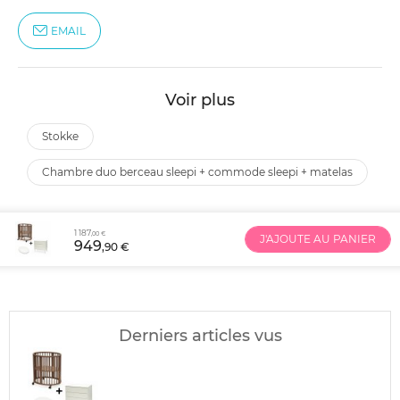
EMAIL
Voir plus
stokke
chambre duo berceau sleepi + commode sleepi + matelas
1 187
,00 €
J'AJOUTE AU PANIER
949
,90 €
Derniers articles vus