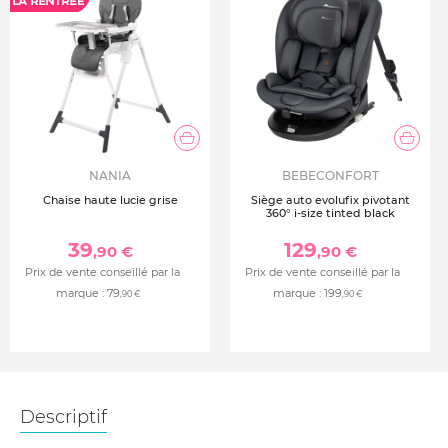
NANIA
BEBECONFORT
Chaise haute lucie grise
Siège auto evolufix pivotant
360° i-size tinted black
39
129
,90 €
,90 €
Prix de vente conseillé par la
Prix de vente conseillé par la
marque :
79
marque :
199
,90 €
,90 €
Descriptif