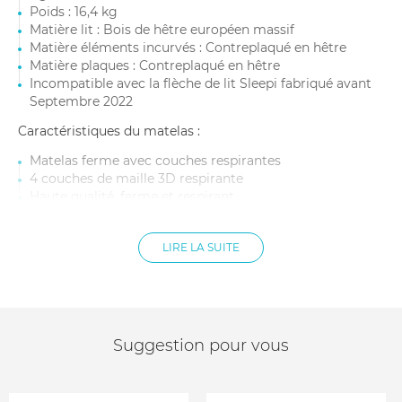
Poids : 16,4 kg
Matière lit : Bois de hêtre européen massif
Matière éléments incurvés : Contreplaqué en hêtre
Matière plaques : Contreplaqué en hêtre
Incompatible avec la flèche de lit Sleepi fabriqué avant
Septembre 2022
Caractéristiques du matelas :
Matelas ferme avec couches respirantes
4 couches de maille 3D respirante
Haute qualité, ferme et respirant
Cœur en fibres extensible bicomposant Sorona®
Flux d’air optimal pour éviter l’accumulation de chaleur
LIRE LA SUITE
Certifié Oeko-Tex® Standard 100 classe 1
Dimensions : Adapté au berceau Mini Sleepi V3
Âge : De 0 à 6 mois
Matière housse : 100% polyester
Matière rembourrage : 60% polyester et 40% elasterell
Poids : 1,12 kg
Suggestion pour vous
Housse lavable en machine à 60 °C et le cœur peut être
nettoyé par rinçage