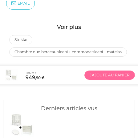
EMAIL
Voir plus
stokke
chambre duo berceau sleepi + commode sleepi + matelas
1 187
,00 €
J'AJOUTE AU PANIER
949
,90 €
Derniers articles vus