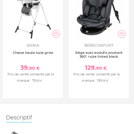
NANIA
BEBECONFORT
Chaise haute lucie grise
Siège auto evolufix pivotant
360° i-size tinted black
39
129
,90 €
,90 €
Prix de vente conseillé par la
Prix de vente conseillé par la
marque :
79
marque :
199
,90 €
,90 €
Descriptif