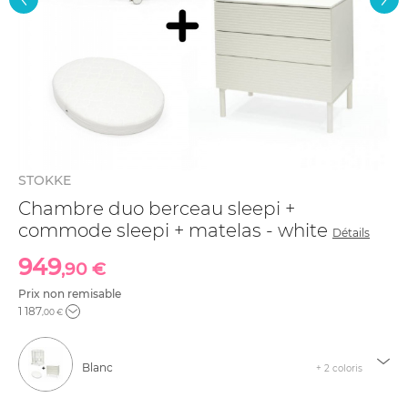
STOKKE
Chambre duo berceau sleepi +
commode sleepi + matelas - white
Détails
949
,90 €
Prix non remisable
1 187
,00 €
Blanc
+ 2 coloris