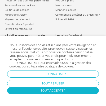
Protection des données personnelles
Nos bons plans
Personnaliser les cookies
Nos marques
Politique de cookies
Mentions légales
Modes de livraison
Comment se protéger du phishing ?
Moyens de paiement
Soldes allobébé
Garantie stock & produit
Satisfait ou remboursé
allobébé vous recommande
les plus d'allobébé
Sites et partenaires
Liste de naissance
Nos labels
Infos conseils
Nous utilisons des cookies afin d’analyser votre navigation et
mesurer l’audience du site, promouvoir ses services sur les
Nos licences
Jeux concours
réseaux sociaux et vous proposer du contenu personnalisé.
Valise de maternité
Besoin d'aide ?
Vous pouvez paramétrer vos choix pour individuellement
Parrainage
accepter ou non ces cookies en cliquant sur «
FAQ
PERSONNALISER ». Pour en savoir plus sur la gestion des
Paiement sécurisé
cookies, consultez notre
politique de cookies
.
PERSONNALISER
Charte qualité
TOUT REFUSER
TOUT ACCEPTER