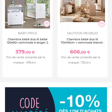
AT4 n’utilise que des peintures acryliques à base d’eau
Garantie 2 ans
Conforme aux normes EN 12221 : 2008 + A1 : 2013 et EN
716-1
BABY PRICE
SAUTHON MEUBLES
Chambre bébé duo lit bébé
Chambre bébé duo lit
120x60+ commode à langer 2
70x140cm + commode blanche
portes teddy
tokyo
379
606
,00 €
,00 €
Prix de vente conseillé par la
Prix de vente conseillé par la
marque :
478
marque :
732
,00 €
,00 €