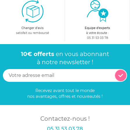
Changer d'avis
Equipe d'experts
satisfait ou remboursé
à votre écoute :
05 31 53 03 78
10€ offerts
en vous abonnant
à notre newsletter !
Recevez avant tout le monde
nos avantages, offres et nouveautés !
Contactez-nous !
05 31 53 03 78