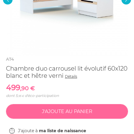
AT4
Chambre duo carrousel lit évolutif 60x120
blanc et hêtre verni
Détails
499
,90 €
dont
5
d'éco-participation
,95 €
J'ajoute à
ma liste de naissance