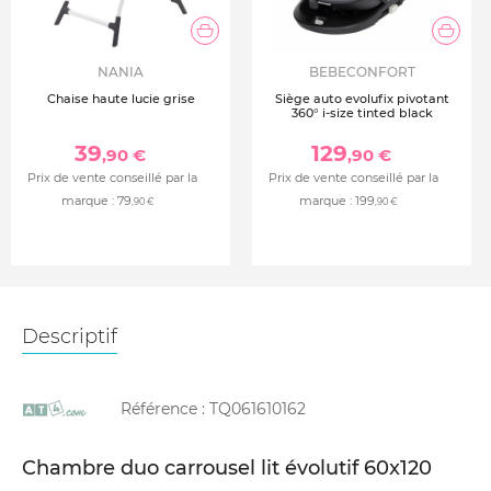
NANIA
BEBECONFORT
Chaise haute lucie grise
Siège auto evolufix pivotant
360° i-size tinted black
39
129
,90 €
,90 €
Prix de vente conseillé par la
Prix de vente conseillé par la
marque :
79
marque :
199
,90 €
,90 €
Descriptif
Référence :
TQ061610162
Chambre duo carrousel lit évolutif 60x120