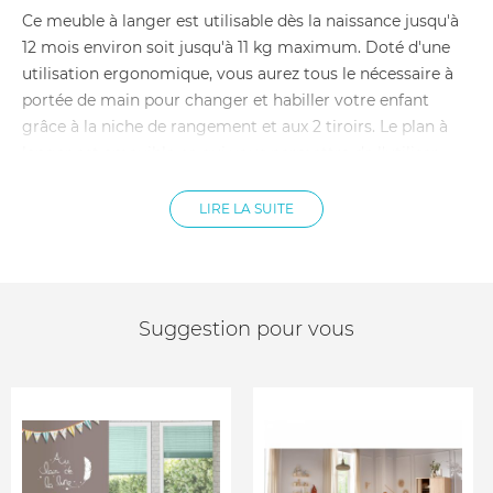
Ce meuble à langer est utilisable dès la naissance jusqu'à
12 mois environ soit jusqu'à 11 kg maximum. Doté d'une
utilisation ergonomique, vous aurez tous le nécessaire à
portée de main pour changer et habiller votre enfant
grâce à la niche de rangement et aux 2 tiroirs. Le plan à
langer est amovible ce qui vous permettra de l'utiliser
durant de nombreuses années.
LIRE LA SUITE
Caractéristiques du lit combiné 60x120 cm Carrousel :
Dimensions lit combiné : 176 x 70 x 94 cm
Pour matelas 60 x 120 cm, hauteur maxi 12cm (non
fourni)
Plan à langer utilisable jusqu’à 11kg
Suggestion pour vous
Pour matelas à langer de 65 x 52 x 1,5 cm (non fourni), à
encastrer entre les deux barrières
Hêtre massif et panneaux de particules agglomérées
mélaminés
Meuble à langer à fixer au mur (en installation sans plan
à langer)
Livré en kit, à monter soi-même