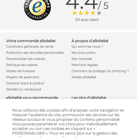
4.4
/ 5
511 avis client
votre commande allobébé
à propos d'allobébé
Conditions générales de vente
Qui sommes-nous ?
Protection des données personnelles
Nos bons plans
Personnaliser les cookies
Nos marques
Politique de cookies
Mentions légales
Modes de livraison
Comment se protéger du phishing ?
Moyens de paiement
Soldes allobébé
Garantie stock & produit
Satisfait ou remboursé
allobébé vous recommande
les plus d'allobébé
Sites et partenaires
Liste de naissance
Nos labels
Infos conseils
Nous utilisons des cookies afin d’analyser votre navigation et
mesurer l’audience du site, promouvoir ses services sur les
Nos licences
Jeux concours
réseaux sociaux et vous proposer du contenu personnalisé.
Valise de maternité
Besoin d'aide ?
Vous pouvez paramétrer vos choix pour individuellement
Parrainage
accepter ou non ces cookies en cliquant sur «
FAQ
PERSONNALISER ». Pour en savoir plus sur la gestion des