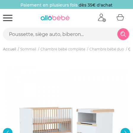
Paiement en plusieurs fois
dès 35€ d'achat
Accueil
Sommeil
Chambre bébé complète
Chambre bébé duo
Ch