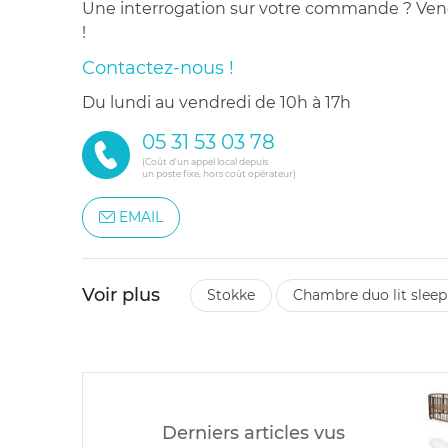
Une interrogation sur votre commande ? Venez
!
Contactez-nous !
du lundi au vendredi de 10h à 17h
05 31 53 03 78
(Coût d'un appel local depuis
un poste fixe, hors coût opérateur)
EMAIL
Voir plus
stokke
chambre duo lit slee
Derniers articles vus