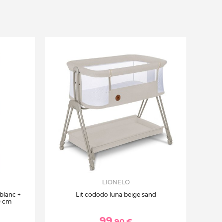
LIONELO
 blanc +
Lit cododo luna beige sand
0 cm
99
,90 €