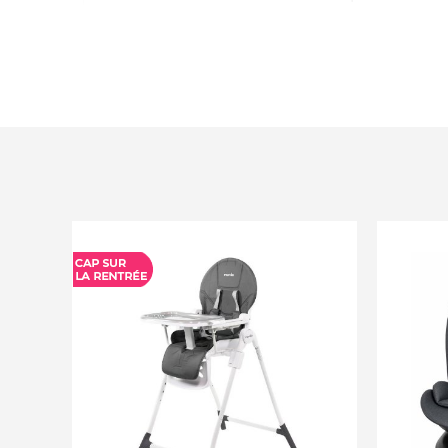
4 couches de maille 3D respirante
Haute qualité, ferme et respirant
Cœur en fibres extensible bicomposant So
Flux d’air optimal pour éviter l’accumulatio
Certifié Oeko-Tex® Standard 100 classe 1
Dimensions : Adapté au lit Sleepi V3
Âge : De 0 à 5 ans
Matière housse : 100% polyester
Matière rembourrage : 60% polyester et 40% 
Coloris : White
Poids : 2,48 kg
Housse lavable en machine à 60 °C et le cœ
rinçage
Caractéristiques de la commode :
Commode spacieuse et design
Dotée de 3 tiroirs à fermeture lente
Surface avant tactile en hêtre
Pieds en bois massif
Stabilité exceptionnelle