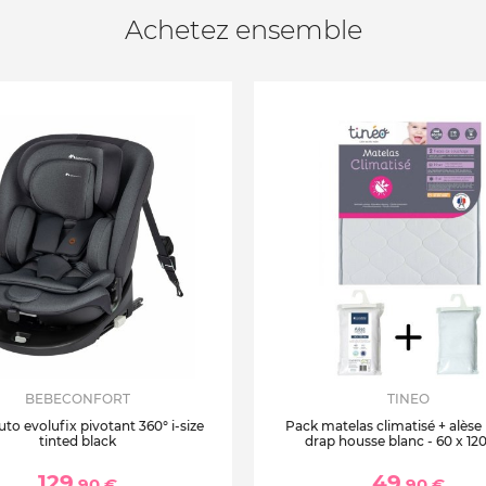
Achetez ensemble
BEBECONFORT
TINEO
uto evolufix pivotant 360° i-size
Pack matelas climatisé + alèse
tinted black
drap housse blanc - 60 x 12
129
49
,90 €
,90 €