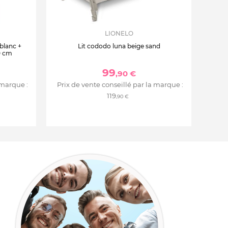
LIONELO
 blanc +
Lit cododo luna beige sand
0 cm
99
,90 €
 marque :
Prix de vente conseillé par la marque :
119
,90 €