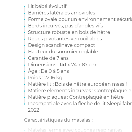
Lit bébé évolutif
Barrières latérales amovibles
Forme ovale pour un environnement sécuri
Bords incurvés, pas d’angles vifs
Structure robuste en bois de hêtre
Roues pivotantes verrouillables
Design scandinave compact
Hauteur du sommier réglable
Garantie de 7 ans
Dimensions : 141 x 74 x 87 cm
Âge : De 0 à 5 ans
Poids : 22,16 kg
Matière lit : Bois de hêtre européen massif
Matière éléments incurvés : Contreplaqué e
Matière plaques : Contreplaqué en hêtre
Incompatible avec la flèche de lit Sleepi f
2022
Caractéristiques du matelas :
Matelas ferme avec couches respirantes