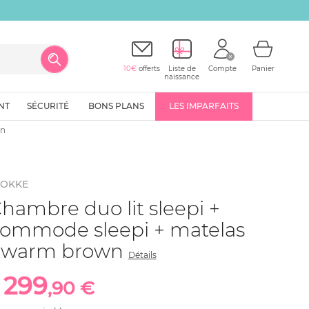
10€
offerts
Liste de
Compte
Panier
naissance
NT
SÉCURITÉ
BONS PLANS
LES IMPARFAITS
wn
TOKKE
hambre duo lit sleepi +
ommode sleepi + matelas
 warm brown
Détails
 299
,90 €