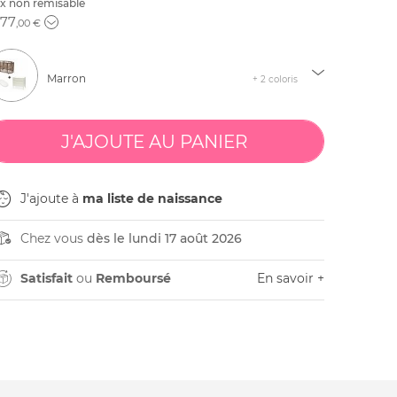
ix non remisable
577
,00 €
Marron
+ 2 coloris
J'ajoute à
ma liste de naissance
Chez vous
dès le lundi 17 août 2026
Satisfait
ou
Remboursé
En savoir +