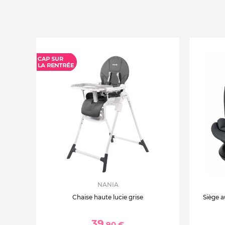
NANIA
Chaise haute lucie grise
Siège a
39
,90 €