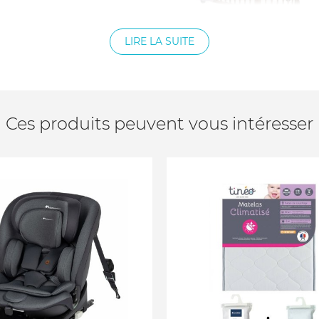
LIRE LA SUITE
rona®
n de chaleur
Ces produits peuvent vous intéresser
elasterell
ur peut être nettoyé par