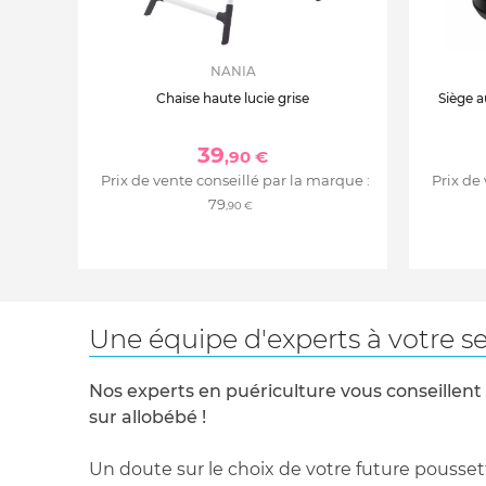
Équipée d’un kit de fixation murale
Lauréat du Red Dot Design 2022
Dimensions : 88 x 53.7 x 98.5 cm
NANIA
Matière : Bois de hêtre massif durable et M
Chaise haute lucie grise
Siège a
formaldéhyde
Poids commode : 48 kg
39
Testée selon les normes les plus strictes en 
,90 €
substances réglementées
Prix de vente conseillé par la marque :
Prix de
Plan à langer non inclus
79
,90 €
Une équipe d'experts à votre se
Nos experts en puériculture vous conseillent
sur allobébé !
Un doute sur le choix de votre future pousset