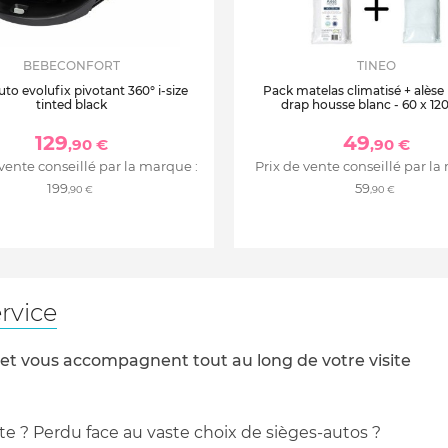
BEBECONFORT
TINEO
DF à teneur réduite en
uto evolufix pivotant 360° i-size
Pack matelas climatisé + alèse
tinted black
drap housse blanc - 60 x 12
129
49
matière de stabilité et de
,90 €
,90 €
 vente conseillé par la marque :
Prix de vente conseillé par la
199
59
,90 €
,90 €
rvice
 et vous accompagnent tout au long de votre visite
te ? Perdu face au vaste choix de sièges-autos ?