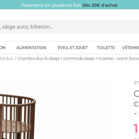
Paiement en plusieurs fois
dès 35€ d'achat
ION
ALIMENTATION
ÉVEIL ET JOUET
TOILETTE
VÊTEME
bé duo
Chambre duo lit sleepi + commode sleepi + matelas - warm bro
S
C
c
-
1