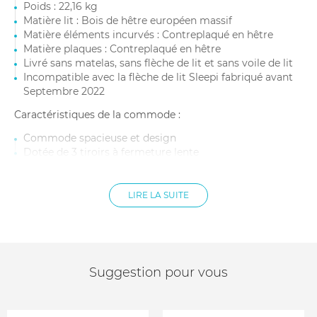
Poids : 22,16 kg
Matière lit : Bois de hêtre européen massif
Matière éléments incurvés : Contreplaqué en hêtre
Matière plaques : Contreplaqué en hêtre
Livré sans matelas, sans flèche de lit et sans voile de lit
Incompatible avec la flèche de lit Sleepi fabriqué avant
Septembre 2022
Caractéristiques de la commode :
Commode spacieuse et design
Dotée de 3 tiroirs à fermeture lente
Surface avant tactile en hêtre
Pieds en bois massif
Stabilité exceptionnelle
LIRE LA SUITE
Équipée d’un kit de fixation murale
Lauréat du Red Dot Design 2022
Dimensions : 88 x 53.7 x 98.5 cm
Matière : Bois de hêtre massif durable et MDF à teneur
réduite en formaldéhyde
Suggestion pour vous
Poids commode : 48 kg
Testée selon les normes les plus strictes en matière de
stabilité et de substances réglementées