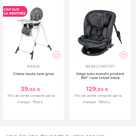
Plan à langer non inclus
NANIA
BEBECONFORT
Chaise haute lucie grise
Siège auto evolufix pivotant
360° i-size tinted black
39
129
,90 €
,90 €
Prix de vente conseillé par la
Prix de vente conseillé par la
marque :
79
marque :
199
,90 €
,90 €