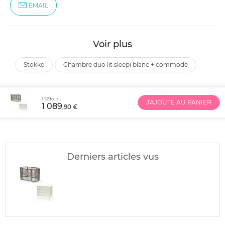
EMAIL
Voir plus
stokke
chambre duo lit sleepi blanc + commode
1 199
,00 €
J'AJOUTE AU PANIER
1 089
,90 €
Derniers articles vus