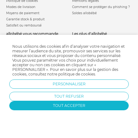
Politique de cookies
Mentions légales
Modes de livraison
Comment se protéger du phishing ?
Moyens de paiement
Soldes allobébé
Garantie stock & produit
Satisfait ou remboursé
allobébé vous recommande
les plus d'allobébé
Sites et partenaires
Liste de naissance
Nos labels
Infos conseils
Nous utilisons des cookies afin d’analyser votre navigation et
mesurer l’audience du site, promouvoir ses services sur les
Nos licences
Jeux concours
réseaux sociaux et vous proposer du contenu personnalisé.
Valise de maternité
Besoin d'aide ?
Vous pouvez paramétrer vos choix pour individuellement
Parrainage
accepter ou non ces cookies en cliquant sur «
FAQ
PERSONNALISER ». Pour en savoir plus sur la gestion des
Paiement sécurisé
cookies, consultez notre
politique de cookies
.
PERSONNALISER
Charte qualité
TOUT REFUSER
TOUT ACCEPTER
Protection par reCAPTCHA