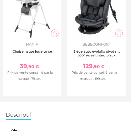
NANIA
BEBECONFORT
Chaise haute lucie grise
Siège auto evolufix pivotant
360° i-size tinted black
39
129
,90 €
,90 €
Prix de vente conseillé par la
Prix de vente conseillé par la
marque :
79
marque :
199
,90 €
,90 €
Descriptif