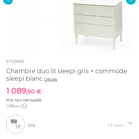
STOKKE
Chambre duo lit sleepi gris + commode
sleepi blanc
Détails
1 089
,90 €
Prix non remisable
1 199
,00 €
Gris
+ 3 coloris