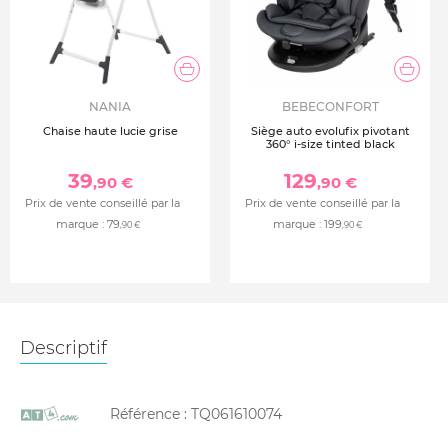
NANIA
BEBECONFORT
Chaise haute lucie grise
Siège auto evolufix pivotant
360° i-size tinted black
39
129
,90 €
,90 €
Prix de vente conseillé par la
Prix de vente conseillé par la
marque :
79
marque :
199
,90 €
,90 €
Descriptif
Référence :
TQ061610074