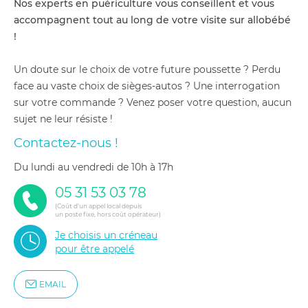
Nos experts en puériculture vous conseillent et vous
Dimensions : 96 x 51 x 176 cm
accompagnent tout au long de votre visite sur allobébé
1 penderie, 7 tablettes dont 4 réglables, 1 rangement
!
inférieur
Hêtre massif et panneaux de particules agglomérées
Un doute sur le choix de votre future poussette ? Perdu
Livré en kit, à monter soi-même
face au vaste choix de sièges-autos ? Une interrogation
Ce meuble doit être fixé au mur pour éviter les risques
de basculement
sur votre commande ? Venez poser votre question, aucun
Garantie 2 ans
sujet ne leur résiste !
Contactez-nous !
du lundi au vendredi de 10h à 17h
05 31 53 03 78
(Coût d'un appel local depuis
un poste fixe, hors coût opérateur)
Je choisis un créneau
pour être appelé
EMAIL