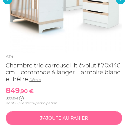
AT4
Chambre trio carrousel lit évolutif 70x140
cm + commode à langer + armoire blanc
et hêtre
Détails
849
,90 €
899
,90 €
dont
12
d'éco-participation
,01 €