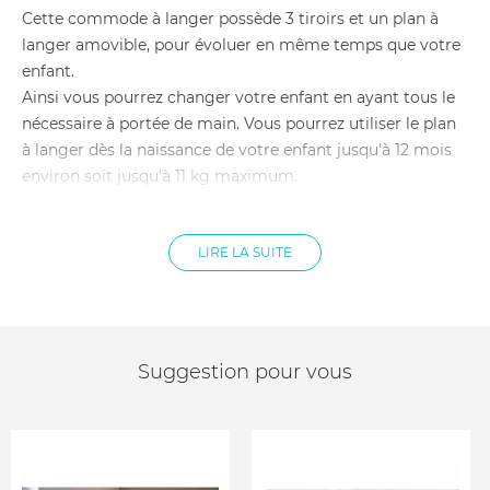
Cette commode à langer possède 3 tiroirs et un plan à
langer amovible, pour évoluer en même temps que votre
enfant.
Ainsi vous pourrez changer votre enfant en ayant tous le
nécessaire à portée de main. Vous pourrez utiliser le plan
à langer dès la naissance de votre enfant jusqu'à 12 mois
environ soit jusqu'à 11 kg maximum.
L'armoire bébé sera idéale pour ranger les vêtements et
LIRE LA SUITE
les affaires de votre bébé. Elle possède une penderie, sept
étagères dont quatre 4 réglables en hauteur et un
rangement en partie basse.
Caractéristiques du lit bébé évolutif 70x140 cm :
Suggestion pour vous
Dimensions lit bébé : 78 x 147.5 x 93.5 cm
Dimensions lit junior : 78 x 147.5 x 47.5 cm
Pour matelas 70 x 140 cm, hauteur maxi 12cm (non
fourni)
Sommier réglable sur 2 hauteurs