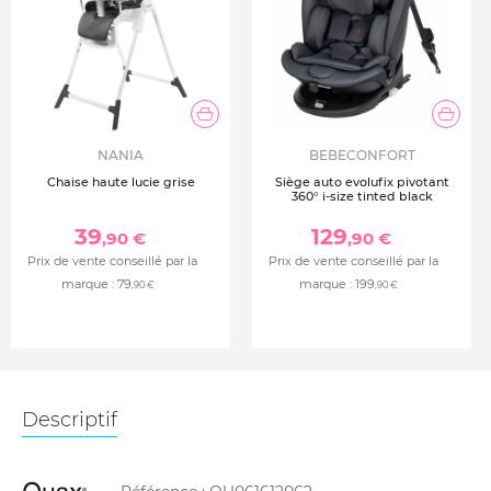
NANIA
BEBECONFORT
Chaise haute lucie grise
Siège auto evolufix pivotant
360° i-size tinted black
39
129
,90 €
,90 €
Prix de vente conseillé par la
Prix de vente conseillé par la
marque :
79
marque :
199
,90 €
,90 €
Descriptif