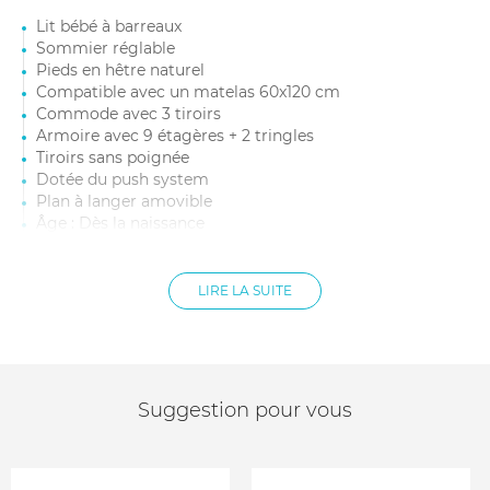
Lit bébé à barreaux
Sommier réglable
Pieds en hêtre naturel
Compatible avec un matelas 60x120 cm
Commode avec 3 tiroirs
Armoire avec 9 étagères + 2 tringles
Tiroirs sans poignée
Dotée du push system
Plan à langer amovible
Âge : Dès la naissance
Matelas bébé non inclus
Matière : Mélaminé et hêtre
Surface de change du plan à langer : 50x70 cm
LIRE LA SUITE
hauteur du plan à langer : 10 cm
Dimensions commode : 96 x 58 x 92 cm
Dimensions armoire : 144 x x58 x 196 cm
Suggestion pour vous