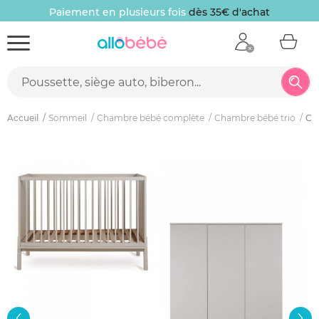
Paiement en plusieurs fois
dès 35€ d'achat
Accueil
Sommeil
Chambre bébé complète
Chambre bébé trio
Cha