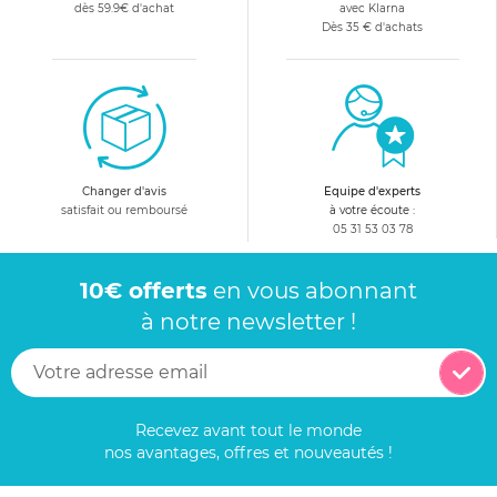
dès 59.9€ d'achat
avec Klarna
Dès 35 € d'achats
Changer d'avis
Equipe d'experts
satisfait ou remboursé
à votre écoute :
05 31 53 03 78
10€ offerts
en vous abonnant
à notre newsletter !
Recevez avant tout le monde
nos avantages, offres et nouveautés !