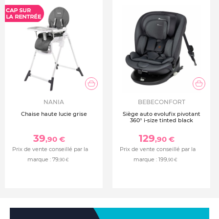
NANIA
BEBECONFORT
Chaise haute lucie grise
Siège auto evolufix pivotant
360° i-size tinted black
39
129
,90 €
,90 €
Prix de vente conseillé par la
Prix de vente conseillé par la
marque :
79
marque :
199
,90 €
,90 €