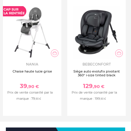
NANIA
BEBECONFORT
Chaise haute lucie grise
Siège auto evolufix pivotant
360° i-size tinted black
39
129
,90 €
,90 €
Prix de vente conseillé par la
Prix de vente conseillé par la
marque :
79
marque :
199
,90 €
,90 €