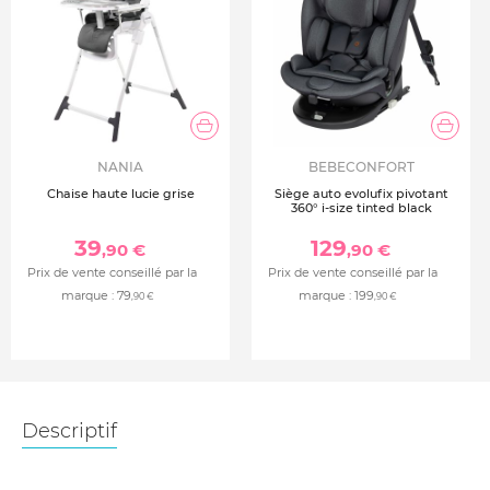
NANIA
BEBECONFORT
Chaise haute lucie grise
Siège auto evolufix pivotant
360° i-size tinted black
39
129
,90 €
,90 €
Prix de vente conseillé par la
Prix de vente conseillé par la
marque :
79
marque :
199
,90 €
,90 €
Descriptif