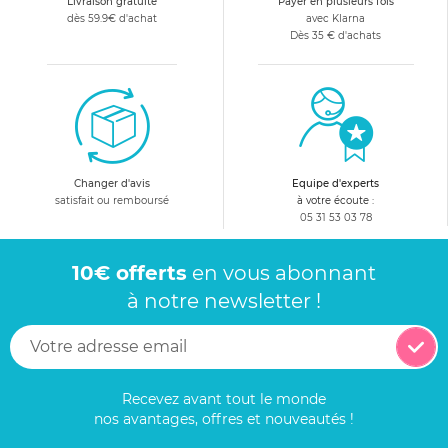
Livraison gratuite
Payer en plusieurs fois
dès 59.9€ d'achat
avec Klarna
Dès 35 € d'achats
Changer d'avis
Equipe d'experts
satisfait ou remboursé
à votre écoute :
05 31 53 03 78
10€ offerts
en vous abonnant
à notre newsletter !
Recevez avant tout le monde
nos avantages, offres et nouveautés !