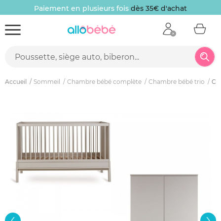
Paiement en plusieurs fois
dès 35€ d'achat
Accueil
Sommeil
Chambre bébé complète
Chambre bébé trio
Cha