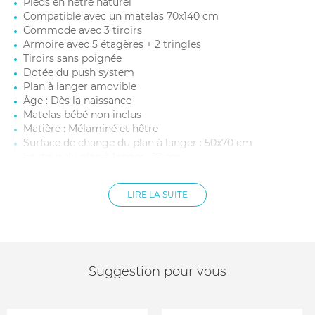
Pieds en hêtre naturel
Compatible avec un matelas 70x140 cm
Commode avec 3 tiroirs
Armoire avec 5 étagères + 2 tringles
Tiroirs sans poignée
Dotée du push system
Plan à langer amovible
Âge : Dès la naissance
Matelas bébé non inclus
Matière : Mélaminé et hêtre
Surface de change du plan à langer : 50x70 cm
hauteur du plan à langer : 10 cm
Dimensions commode : 96 x 58 x 92 cm
Dimensions armoire : 96 x x58 x 196 cm
LIRE LA SUITE
Suggestion pour vous