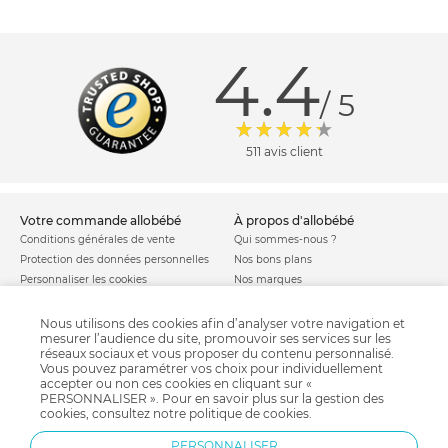
4.4
/ 5
511 avis client
votre commande allobébé
à propos d'allobébé
Conditions générales de vente
Qui sommes-nous ?
Protection des données personnelles
Nos bons plans
Personnaliser les cookies
Nos marques
Politique de cookies
Mentions légales
Modes de livraison
Comment se protéger du phishing ?
Nous utilisons des cookies afin d’analyser votre navigation et
mesurer l’audience du site, promouvoir ses services sur les
Moyens de paiement
Soldes allobébé
réseaux sociaux et vous proposer du contenu personnalisé.
Garantie stock & produit
Vous pouvez paramétrer vos choix pour individuellement
Satisfait ou remboursé
accepter ou non ces cookies en cliquant sur «
PERSONNALISER ». Pour en savoir plus sur la gestion des
allobébé vous recommande
les plus d'allobébé
cookies, consultez notre
politique de cookies
.
Sites et partenaires
Liste de naissance
PERSONNALISER
Nos labels
Infos conseils