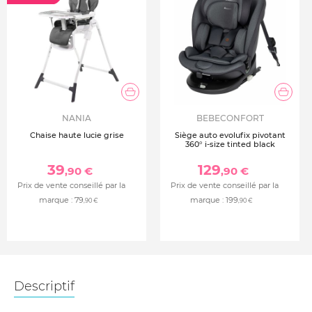
NANIA
BEBECONFORT
Chaise haute lucie grise
Siège auto evolufix pivotant
360° i-size tinted black
39
129
,90 €
,90 €
Prix de vente conseillé par la
Prix de vente conseillé par la
marque :
79
marque :
199
,90 €
,90 €
Descriptif