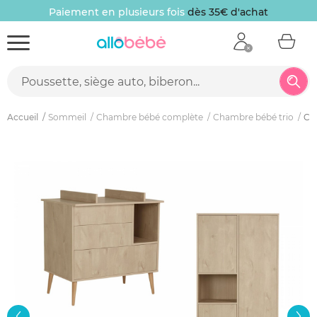
Paiement en plusieurs fois
dès 35€ d'achat
Accueil
Sommeil
Chambre bébé complète
Chambre bébé trio
Cha