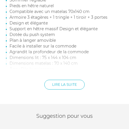
Sommier réglable
Pieds en hêtre naturel
Compatible avec un matelas 70x140 cm
Armoire 3 étagères + 1 tringle + 1 tiroir + 3 portes
Design et élégante
Support en hêtre massif Design et élégante
Dotée du push system
Plan à langer amovible
Facile à installer sur la commode
Agrandit la profondeur de la commode
Dimensions lit : 75 x 144 x 104 cm
Dimensions matelas : 70 x 140 cm
Âge : Dès la naissance
Matière : Mélaminé et hêtre
Conforme à la norme EN 716:2017
LIRE LA SUITE
Dimensions commode : 96 x 58 x 92 cm
Matière : Mélaminé et hêtre
Matelas bébé non inclus
Dimensions armoire : 95.5 x 58 x 196.5 cm
Matière : Support en hêtre massif
Dimensions plan à langer : 96 x 70 x 10 cm
Suggestion pour vous
Surface avec extension : 50 x 70 cm
Matière : Mélaminé