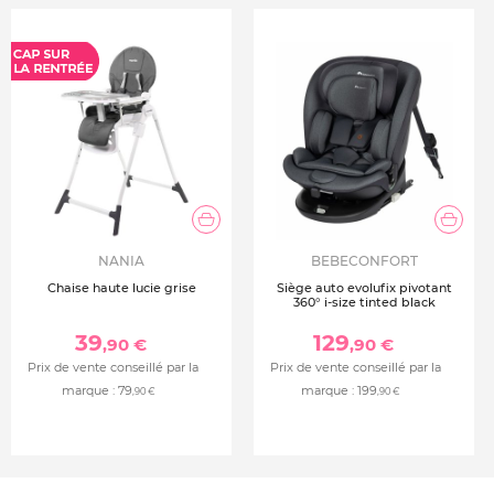
Conforme à la norme 12221:2008+A1:2013
Niche et matelas à langer vendus séparément
*Attention ce produit est expédié directement de chez le
fournisseur. Dès lors que le produit sera expédié il ne
sera plus possible de le retourner, hormis défaut ou
casse sur celui-ci.
NANIA
BEBECONFORT
Chaise haute lucie grise
Siège auto evolufix pivotant
360° i-size tinted black
39
129
,90 €
,90 €
Prix de vente conseillé par la
Prix de vente conseillé par la
marque :
79
marque :
199
,90 €
,90 €