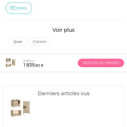
EMAIL
Voir plus
quax
cocoon
2 203
,50 €
J'AJOUTE AU PANIER
1 839
,80 €
Derniers articles vus