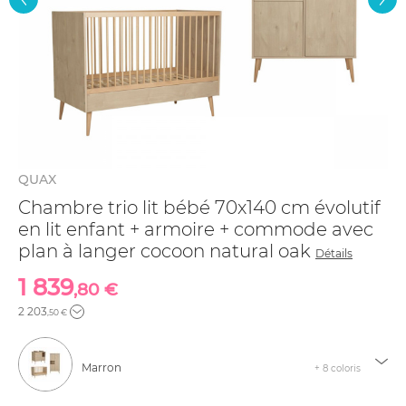
QUAX
Chambre trio lit bébé 70x140 cm évolutif
en lit enfant + armoire + commode avec
plan à langer cocoon natural oak
Détails
1 839
,80 €
2 203
,50 €
Marron
+ 8 coloris