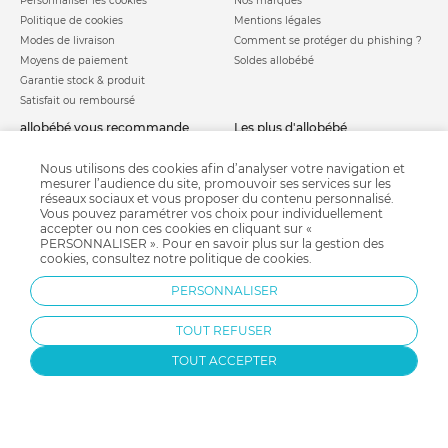
Personnaliser les cookies
Nos marques
Politique de cookies
Mentions légales
Modes de livraison
Comment se protéger du phishing ?
Moyens de paiement
Soldes allobébé
Garantie stock & produit
Satisfait ou remboursé
allobébé vous recommande
les plus d'allobébé
Sites et partenaires
Liste de naissance
Nos labels
Infos conseils
Nous utilisons des cookies afin d’analyser votre navigation et
mesurer l’audience du site, promouvoir ses services sur les
Nos licences
Jeux concours
réseaux sociaux et vous proposer du contenu personnalisé.
Valise de maternité
Besoin d'aide ?
Vous pouvez paramétrer vos choix pour individuellement
Parrainage
accepter ou non ces cookies en cliquant sur «
FAQ
PERSONNALISER ». Pour en savoir plus sur la gestion des
Paiement sécurisé
cookies, consultez notre
politique de cookies
.
PERSONNALISER
Charte qualité
TOUT REFUSER
TOUT ACCEPTER
Protection par reCAPTCHA