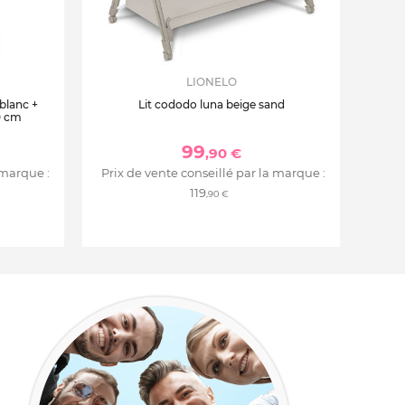
LIONELO
 blanc +
Lit cododo luna beige sand
0 cm
99
,90 €
 marque :
Prix de vente conseillé par la marque :
119
,90 €