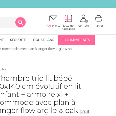
10€
offerts
Liste de
Compte
Panier
naissance
NT
SÉCURITÉ
BONS PLANS
LES IMPARFAITS
l + commode avec plan à langer flow argile & oak
UAX
hambre trio lit bébé
0x140 cm évolutif en lit
nfant + armoire xl +
ommode avec plan à
anger flow argile & oak
Détails