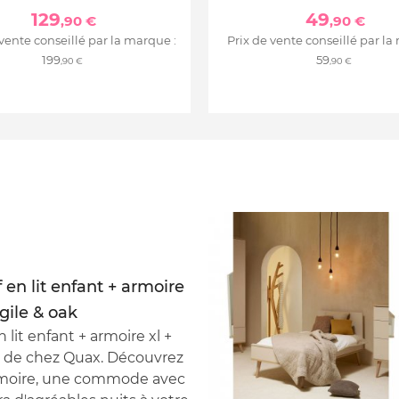
129
49
,90 €
,90 €
 vente conseillé par la marque :
Prix de vente conseillé par la
199
59
,90 €
,90 €
 en lit enfant + armoire
gile & oak
lit enfant + armoire xl +
k de chez Quax. Découvrez
armoire, une commode avec