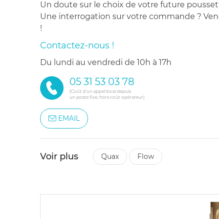
Un doute sur le choix de votre future pousset
Une interrogation sur votre commande ? Venez
!
Contactez-nous !
du lundi au vendredi de 10h à 17h
05 31 53 03 78
(Coût d'un appel local depuis
un poste fixe, hors coût opérateur)
EMAIL
Voir plus
quax
flow