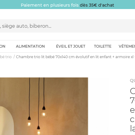
Paiement en plusieurs fois
dès 35€ d'achat
ION
ALIMENTATION
ÉVEIL ET JOUET
TOILETTE
VÊTEME
é trio
Chambre trio lit bébé 70x140 cm évolutif en lit enfant + armoire x
Q
C
7
e
c
l