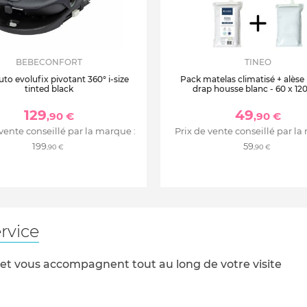
BEBECONFORT
TINEO
uto evolufix pivotant 360° i-size
Pack matelas climatisé + alèse
tinted black
drap housse blanc - 60 x 12
129
49
,90 €
,90 €
 vente conseillé par la marque :
Prix de vente conseillé par la
199
59
,90 €
,90 €
rvice
 et vous accompagnent tout au long de votre visite