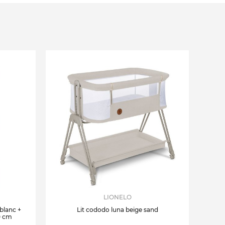
LIONELO
 blanc +
Lit cododo luna beige sand
0 cm