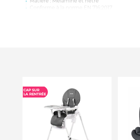
Matière : Mélaminé et hêtre
Conforme à la norme EN 716:2017
Dimensions commode : 96 x 58 x 92 cm
Matière : Mélaminé et hêtre
Matelas bébé non inclus
Dimensions armoire : 144 x 58 x 196 cm
Matière : Support en hêtre massif
Dimensions plan à langer : 96 x 65 x 10 cm
Surface avec extension : 50 x 70 cm
Matière : Mélaminé
Conforme à la norme 12221:2008+A1:2013
Niche et matelas à langer vendus séparém
*Attention ce produit est expédié directeme
Dès lors que le produit sera expédié il ne ser
retourner, hormis défaut ou casse sur celui-c