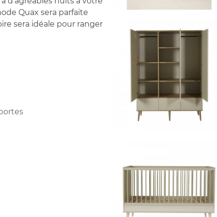
ra d'agréables nuits à votre
ode Quax sera parfaite
oire sera idéale pour ranger
 portes