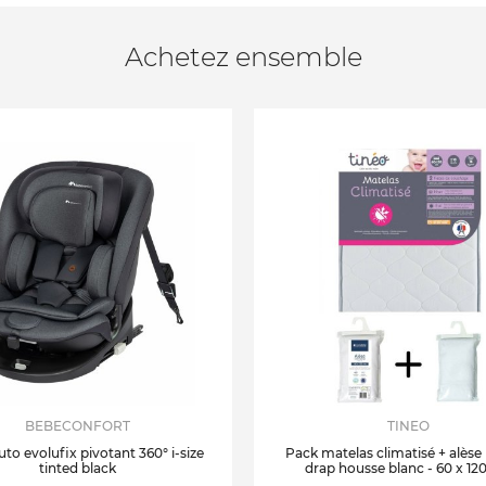
Achetez ensemble
BEBECONFORT
TINEO
uto evolufix pivotant 360° i-size
Pack matelas climatisé + alèse
tinted black
drap housse blanc - 60 x 12