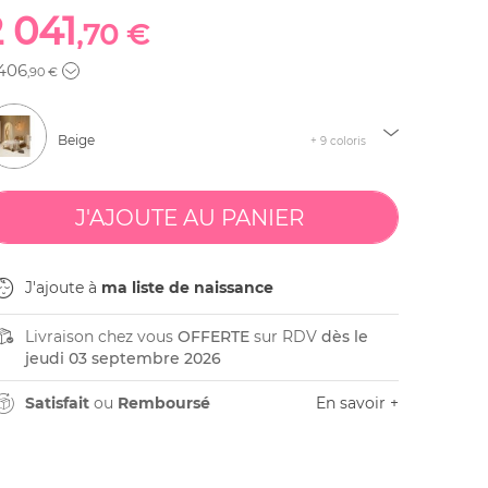
2 041
,70 €
406
,90 €
Beige
+ 9 coloris
J'ajoute à
ma liste de naissance
Livraison chez vous
OFFERTE
sur RDV
dès le
jeudi 03 septembre 2026
Satisfait
ou
Remboursé
En savoir +