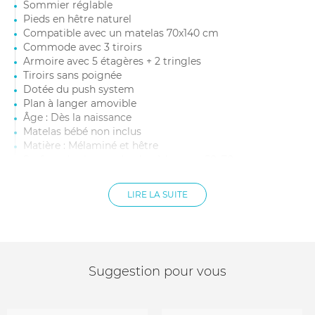
Sommier réglable
Pieds en hêtre naturel
Compatible avec un matelas 70x140 cm
Commode avec 3 tiroirs
Armoire avec 5 étagères + 2 tringles
Tiroirs sans poignée
Dotée du push system
Plan à langer amovible
Âge : Dès la naissance
Matelas bébé non inclus
Matière : Mélaminé et hêtre
Surface de change du plan à langer : 50x70 cm
hauteur du plan à langer : 10 cm
Dimensions commode : 96 x 58 x 92 cm
LIRE LA SUITE
Dimensions armoire : 96 x x58 x 196 cm
Suggestion pour vous