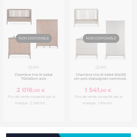
NON DISPONIBLE
NON DISPONIBLE
QUAX
QUAX
Chambre trio lit bébé
Chambre trio lit bébé 60x120
70x140cm ashi
cm ashi chataignier+commode
chataignier+commode 3 tiroirs
3 tiroirs avec plan à
avec plan à langer+armoire 3
langer+armoire 2 portes
2 016
1 541
,00 €
,50 €
portes
Prix de vente conseillé par la
Prix de vente conseillé par la
marque :
2 240
marque :
1 814
,00 €
,00 €