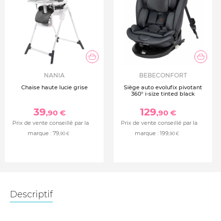
NANIA
BEBECONFORT
Chaise haute lucie grise
Siège auto evolufix pivotant
360° i-size tinted black
39
129
,90 €
,90 €
Prix de vente conseillé par la
Prix de vente conseillé par la
marque :
79
marque :
199
,90 €
,90 €
Descriptif