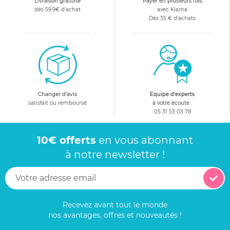
Livraison gratuite
Payer en plusieurs fois
dès 59.9€ d'achat
avec Klarna
Dès 35 € d'achats
Changer d'avis
Equipe d'experts
satisfait ou remboursé
à votre écoute :
05 31 53 03 78
10€ offerts
en vous abonnant
à notre newsletter !
Recevez avant tout le monde
nos avantages, offres et nouveautés !