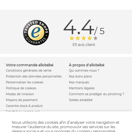
4.4
/ 5
511 avis client
votre commande allobébé
à propos d'allobébé
Conditions générales de vente
Qui sommes-nous ?
Protection des données personnelles
Nos bons plans
Personnaliser les cookies
Nos marques
Politique de cookies
Mentions légales
Modes de livraison
Comment se protéger du phishing ?
Moyens de paiement
Soldes allobébé
Garantie stock & produit
Satisfait ou remboursé
allobébé vous recommande
les plus d'allobébé
Nous utilisons des cookies afin d’analyser votre navigation et
Sites et partenaires
Liste de naissance
mesurer l’audience du site, promouvoir ses services sur les
réseaux sociaux et vous proposer du contenu personnalisé.
Nos labels
Infos conseils