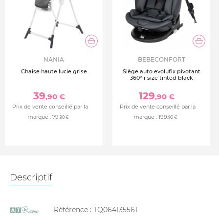
NANIA
BEBECONFORT
Chaise haute lucie grise
Siège auto evolufix pivotant
360° i-size tinted black
39
129
,90 €
,90 €
Prix de vente conseillé par la
Prix de vente conseillé par la
marque :
79
marque :
199
,90 €
,90 €
Descriptif
Référence :
TQ064135561