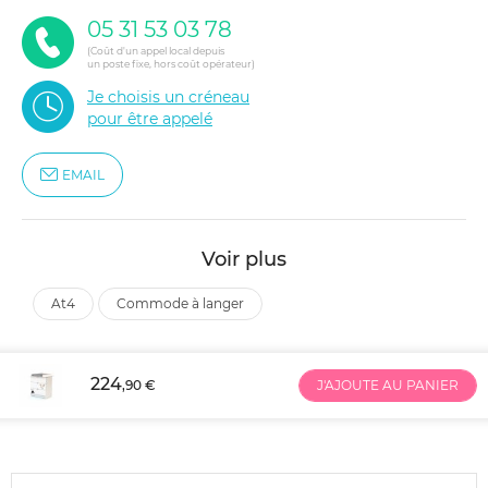
05 31 53 03 78
(Coût d'un appel local depuis
un poste fixe, hors coût opérateur)
Je choisis un créneau
pour être appelé
EMAIL
Voir plus
at4
commode à langer
224
,90 €
J'AJOUTE AU PANIER