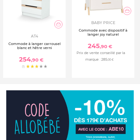
BABY PRICE
Commode avec dispositif à
langer joy naturel
AT4
Commode à langer carrousel
245
,90 €
blanc et hêtre verni
Prix de vente conseillé par la
254
,90 €
marque :
285
,00 €
(1)