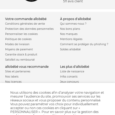
511 avis client
votre commande allobébé
à propos d'allobébé
Conditions générales de vente
Qui sommes-nous ?
Protection des données personnelles
Nos bons plans
Personnaliser les cookies
Nos marques
Politique de cookies
Mentions légales
Modes de livraison
Comment se protéger du phishing ?
Moyens de paiement
Soldes allobébé
Garantie stock & produit
Satisfait ou remboursé
allobébé vous recommande
les plus d'allobébé
Sites et partenaires
Liste de naissance
Nos labels
Infos conseils
Nos licences
Jeux concours
Valise de maternité
Besoin d'aide ?
Parrainage
Nous utilisons des cookies afin d’analyser votre navigation et
FAQ
mesurer l’audience du site, promouvoir ses services sur les
Paiement sécurisé
réseaux sociaux et vous proposer du contenu personnalisé.
Vous pouvez paramétrer vos choix pour individuellement
accepter ou non ces cookies en cliquant sur «
PERSONNALISER ». Pour en savoir plus sur la gestion des
Charte qualité