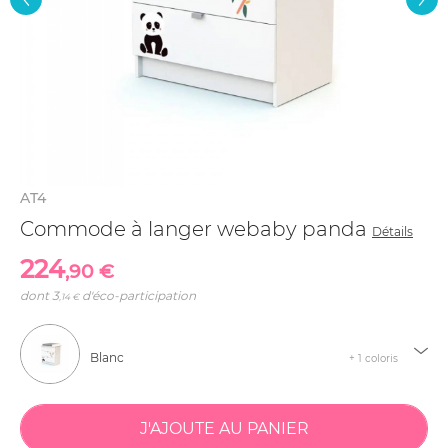
AT4
Commode à langer webaby panda
Détails
224
,90 €
dont
3
d'éco-participation
,14 €
Blanc
+ 1 coloris