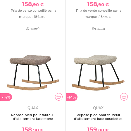
158
158
,90 €
,90 €
Prix de vente conseillé par la
Prix de vente conseillé par la
marque :
184
marque :
184
,90 €
,90 €
En stock
En stock
-14%
-14%
QUAX
QUAX
Repose pied pour fauteuil
Repose pied pour fauteuil
d'allaitement luxe stone
d'allaitement luxe bouclettes
158
159
,90 €
,00 €