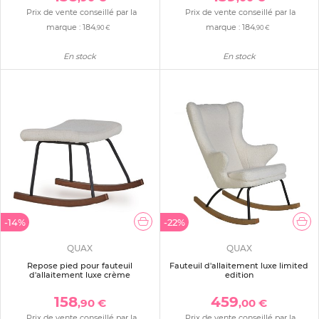
Prix de vente conseillé par la
Prix de vente conseillé par la
marque :
184
marque :
184
,90 €
,90 €
En stock
En stock
-14%
-22%
QUAX
QUAX
Repose pied pour fauteuil
Fauteuil d'allaitement luxe limited
d'allaitement luxe crème
edition
158
459
,90 €
,00 €
Prix de vente conseillé par la
Prix de vente conseillé par la