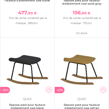
Fauteuil d'allaitement luxe stone
Repose pied pour fauteuil
d'allaitement luxe sand grey
477
156
,90 €
,90 €
Prix de vente conseillé par la
Prix de vente conseillé par la
marque :
589
marque :
175
,90 €
,00 €
En stock
-22%
-22%
QUAX
QUAX
Repose pied pour fauteuil
Repose pied pour fauteuil
d'allaitement luxe black
d'allaitement luxe safran