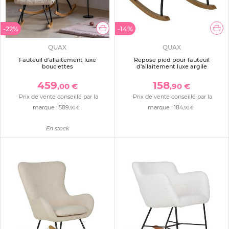
-22%
-14%
QUAX
QUAX
Fauteuil d'allaitement luxe
Repose pied pour fauteuil
bouclettes
d'allaitement luxe argile
459
158
,00 €
,90 €
Prix de vente conseillé par la
Prix de vente conseillé par la
marque :
589
marque :
184
,90 €
,90 €
En stock