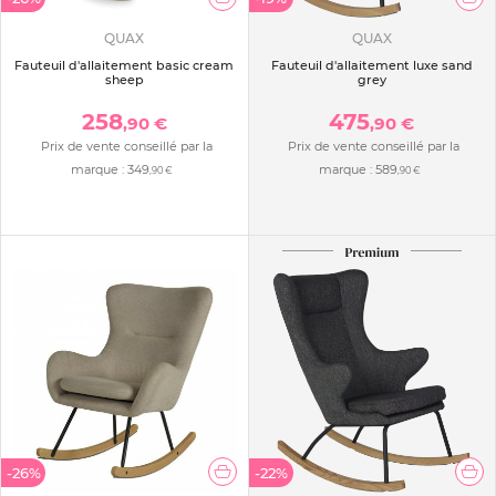
QUAX
QUAX
Fauteuil d'allaitement basic cream
Fauteuil d'allaitement luxe sand
sheep
grey
258
475
,90 €
,90 €
Prix de vente conseillé par la
Prix de vente conseillé par la
marque :
349
marque :
589
,90 €
,90 €
-26%
-22%