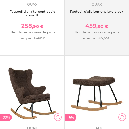
QUAX
QUAX
Fauteuil d'allaitement basic
Fauteuil d'allaitement luxe black
desertt
258
459
,90 €
,90 €
Prix de vente conseillé par la
Prix de vente conseillé par la
marque :
349
marque :
589
,90 €
,00 €
-22%
-9%
QUAX
QUAX