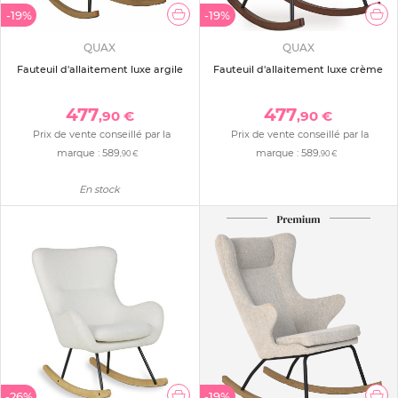
-19%
-19%
QUAX
QUAX
Fauteuil d'allaitement luxe argile
Fauteuil d'allaitement luxe crème
477
477
,90 €
,90 €
Prix de vente conseillé par la
Prix de vente conseillé par la
marque :
589
marque :
589
,90 €
,90 €
En stock
-26%
-19%