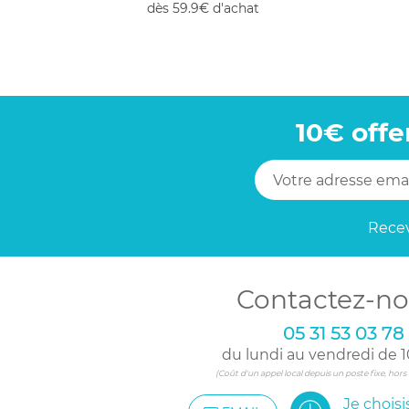
dès 59.9€ d'achat
10€ offe
Recev
Contactez-no
05 31 53 03 78
du lundi au vendredi de 1
(Coût d'un appel local depuis un poste fixe, hor
Je chois