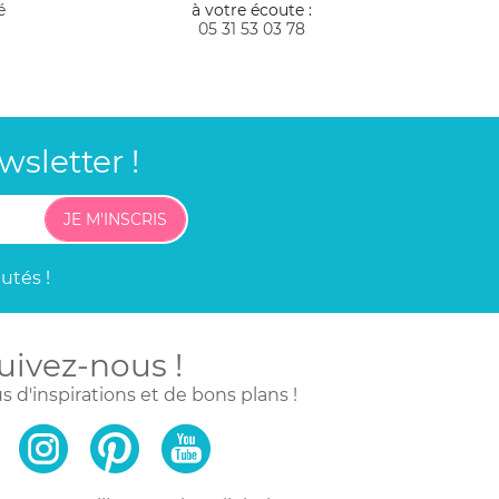
é
à votre écoute :
05 31 53 03 78
sletter !
JE M'INSCRIS
utés !
uivez-nous !
s d'inspirations
et de bons plans !