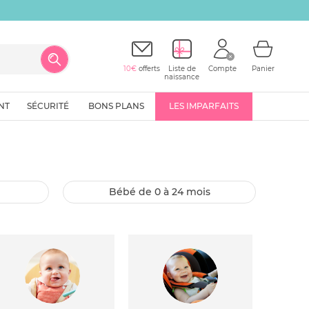
10€
offerts
Liste de
Compte
Panier
naissance
NT
SÉCURITÉ
BONS PLANS
LES IMPARFAITS
bébé de 0 à 24 mois