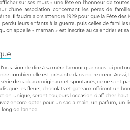
fficher sur ses murs « une fête en l'honneur de toutes le
 d'une association concernant les pères de famille
te. Il faudra alors attendre 1929 pour que la Fête des M
perdu leurs enfants à la guerre, puis celles de famille
s qu'on appelle « maman » est inscrite au calendrier et 
que
'occasion de dire à sa mère l'amour que nous lui porton
'année combien elle est présente dans notre cœur. Aussi, 
e série de cadeaux originaux et spontanés, ce ne sont p
 tandis que les fleurs, chocolats et gâteaux offriront un 
on unique, seront toujours l'occasion d'afficher haut e
ez encore opter pour un sac à main, un parfum, un l
u long de l'année.