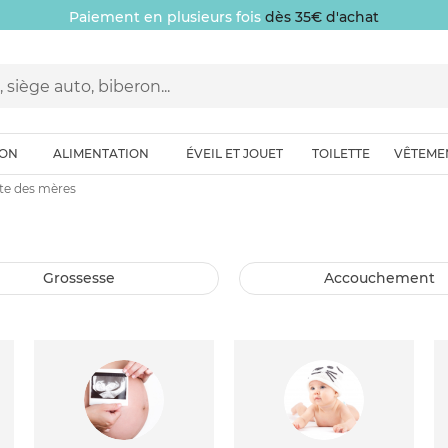
Paiement en plusieurs fois
dès 35€ d'achat
ION
ALIMENTATION
ÉVEIL ET JOUET
TOILETTE
VÊTEME
te des mères
grossesse
accouchement