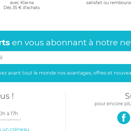
avec Klarna
satisfait ou rembours
Dès 35 € d'achats
rts
en vous abonnant
à notre new
ez avant tout le monde
nos avantages, offres et nouvea
us !
S
pour encore plu
0h à 17h
s coût opérateur)
is un créneau